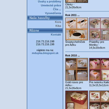
Úvahy a problémy
Olivky -
Umelecké práce
21,5x26x8cm
Číta ...
Vysvedčenia
Rok 2011 ...
Naše havuľky
Kora
Kika
Rôzne
Kontakt
216.73.216.198
Šnoptycheľníček
Priateľky pre
216.73.216.198
pre Aďku
Moniku -
14,5x20x8cm
nájdete ma na:
mdupka.blogspot.sk
Rok 2010 ...
Gold roses pre
Pre neterku Katk
Aďku -
11,5x15,5x12cm
21,5x26x8cm