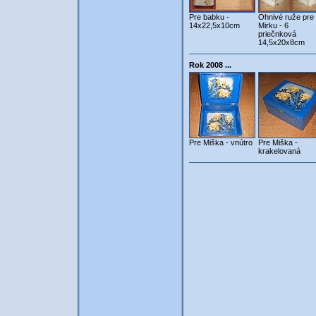
Pre babku -
Ohnivé ruže pre
14x22,5x10cm
Mirku - 6
priečnková
14,5x20x8cm
Rok 2008 ...
Pre Miška - vnútro
Pre Miška -
krakelovaná