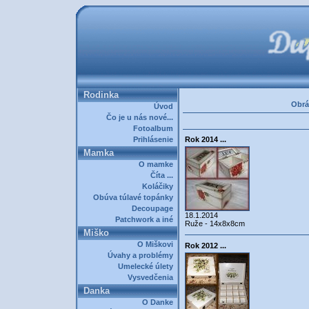
Rodinka
Obrá
Úvod
Čo je u nás nové...
Fotoalbum
Prihlásenie
Rok 2014 ...
Mamka
O mamke
Číta ...
Koláčiky
Obúva túlavé topánky
Decoupage
18.1.2014
Patchwork a iné
Ruže - 14x8x8cm
Miško
O Miškovi
Rok 2012 ...
Úvahy a problémy
Umelecké úlety
Vysvedčenia
Danka
O Danke