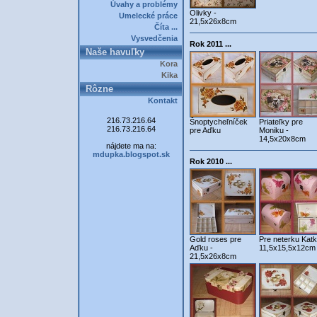
Úvahy a problémy
Olivky -
Umelecké práce
21,5x26x8cm
Číta ...
Vysvedčenia
Rok 2011 ...
Naše havuľky
Kora
Kika
Rôzne
Kontakt
216.73.216.64
Šnoptycheľníček
Priateľky pre
216.73.216.64
pre Aďku
Moniku -
14,5x20x8cm
nájdete ma na:
mdupka.blogspot.sk
Rok 2010 ...
Gold roses pre
Pre neterku Katk
Aďku -
11,5x15,5x12cm
21,5x26x8cm