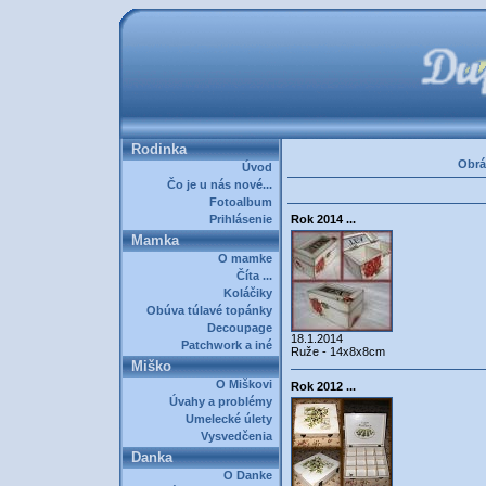
Rodinka
Obrá
Úvod
Čo je u nás nové...
Fotoalbum
Prihlásenie
Rok 2014 ...
Mamka
O mamke
Číta ...
Koláčiky
Obúva túlavé topánky
Decoupage
18.1.2014
Patchwork a iné
Ruže - 14x8x8cm
Miško
O Miškovi
Rok 2012 ...
Úvahy a problémy
Umelecké úlety
Vysvedčenia
Danka
O Danke