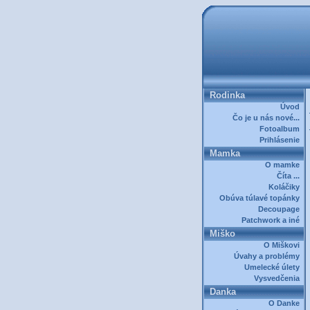
Rodinka
Úvod
Čo je u nás nové...
Fotoalbum
Prihlásenie
Mamka
O mamke
Číta ...
Koláčiky
Obúva túlavé topánky
Decoupage
Patchwork a iné
Miško
O Miškovi
Úvahy a problémy
Umelecké úlety
Vysvedčenia
Danka
O Danke