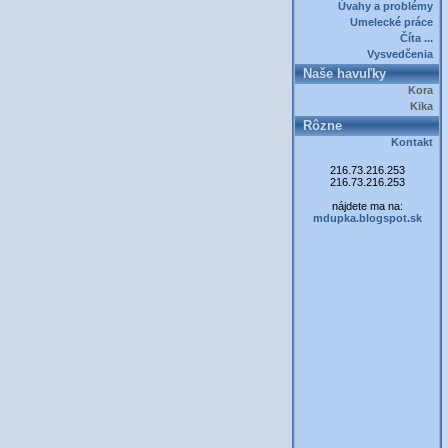
Úvahy a problémy
Umelecké práce
Číta ...
Vysvedčenia
Naše havuľky
Kora
Kika
Rôzne
Kontakt
216.73.216.253
216.73.216.253
nájdete ma na:
mdupka.blogspot.sk