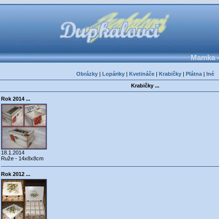
Mamka -
Obrázky
|
Lopáriky
|
Kvetináče
|
Krabičky
|
Plátna
|
Iné
Krabičky ...
Rok 2014 ...
18.1.2014
Ruže - 14x8x8cm
Rok 2012 ...