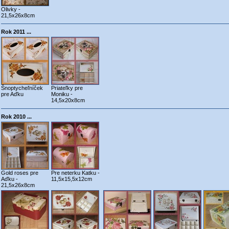
Olivky -
21,5x26x8cm
Rok 2011 ...
Šnoptycheľníček
Priateľky pre
pre Aďku
Moniku -
14,5x20x8cm
Rok 2010 ...
Gold roses pre
Pre neterku Katku -
Aďku -
11,5x15,5x12cm
21,5x26x8cm