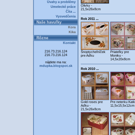
Úvahy a problémy
Olivky -
Umelecké práce
21,5x26x8cm
Číta ...
Vysvedčenia
Rok 2011 ...
Naše havuľky
Kora
Kika
Rôzne
Kontakt
216.73.216.124
Šnoptycheľníček
Priateľky pre
216.73.216.124
pre Aďku
Moniku -
14,5x20x8cm
nájdete ma na:
mdupka.blogspot.sk
Rok 2010 ...
Gold roses pre
Pre neterku Katk
Aďku -
11,5x15,5x12cm
21,5x26x8cm