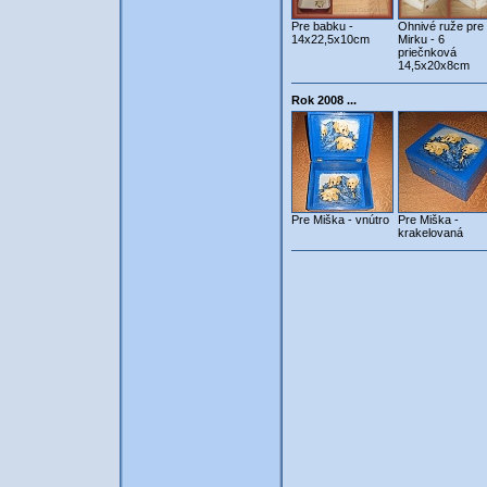
Pre babku -
Ohnivé ruže pre
14x22,5x10cm
Mirku - 6
priečnková
14,5x20x8cm
Rok 2008 ...
Pre Miška - vnútro
Pre Miška -
krakelovaná