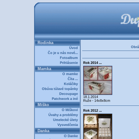
Rodinka
Obrá
Úvod
Čo je u nás nové...
Fotoalbum
Prihlásenie
Rok 2014 ...
Mamka
O mamke
Číta ...
Koláčiky
Obúva túlavé topánky
Decoupage
18.1.2014
Patchwork a iné
Ruže - 14x8x8cm
Miško
O Miškovi
Rok 2012 ...
Úvahy a problémy
Umelecké úlety
Vysvedčenia
Danka
O Danke