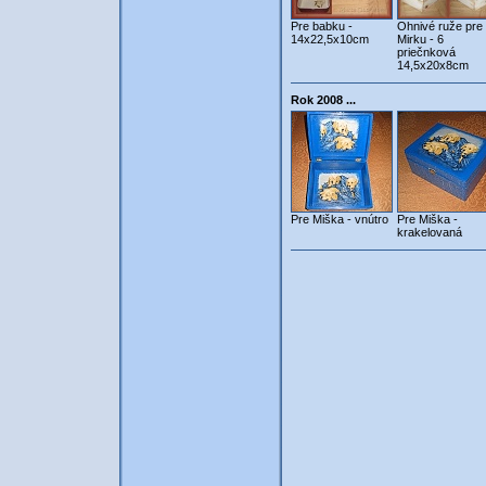
Pre babku -
Ohnivé ruže pre
14x22,5x10cm
Mirku - 6
priečnková
14,5x20x8cm
Rok 2008 ...
Pre Miška - vnútro
Pre Miška -
krakelovaná