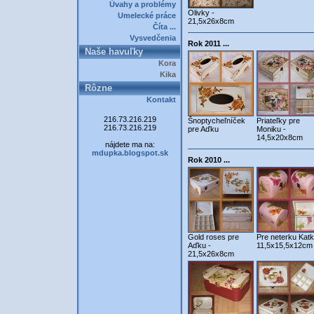
Úvahy a problémy
Olivky -
Umelecké práce
21,5x26x8cm
Číta ...
Vysvedčenia
Rok 2011 ...
Naše havuľky
Kora
Kika
Rôzne
Kontakt
216.73.216.219
Šnoptycheľníček
Priateľky pre
216.73.216.219
pre Aďku
Moniku -
14,5x20x8cm
nájdete ma na:
mdupka.blogspot.sk
Rok 2010 ...
Gold roses pre
Pre neterku Katk
Aďku -
11,5x15,5x12cm
21,5x26x8cm