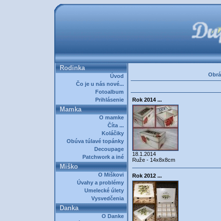
Rodinka
Obrá
Úvod
Čo je u nás nové...
Fotoalbum
Prihlásenie
Rok 2014 ...
Mamka
O mamke
Číta ...
Koláčiky
Obúva túlavé topánky
Decoupage
18.1.2014
Patchwork a iné
Ruže - 14x8x8cm
Miško
O Miškovi
Rok 2012 ...
Úvahy a problémy
Umelecké úlety
Vysvedčenia
Danka
O Danke