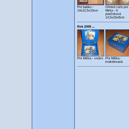
Pre babku -
Ohnivé ruže pre
14x22,5x10cm
Mirku - 6
priečnková
14,5x20x8cm
Rok 2008 ...
Pre Miška - vnútro
Pre Miška -
krakelovaná