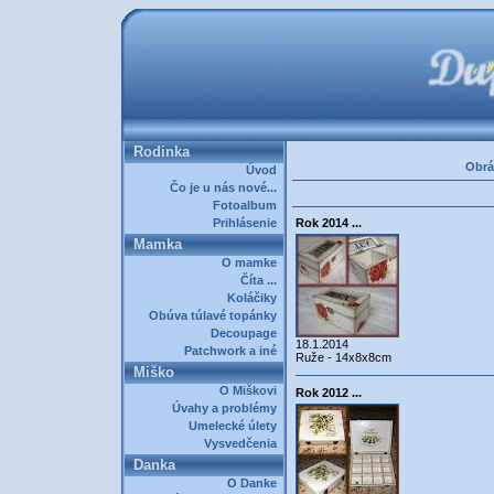
Rodinka
Obrá
Úvod
Čo je u nás nové...
Fotoalbum
Prihlásenie
Rok 2014 ...
Mamka
O mamke
Číta ...
Koláčiky
Obúva túlavé topánky
Decoupage
18.1.2014
Patchwork a iné
Ruže - 14x8x8cm
Miško
O Miškovi
Rok 2012 ...
Úvahy a problémy
Umelecké úlety
Vysvedčenia
Danka
O Danke