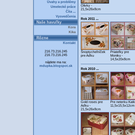
Úvahy a problémy
Olivky -
Umelecké práce
21,5x26x8cm
Číta ...
Vysvedčenia
Rok 2011 ...
Naše havuľky
Kora
Kika
Rôzne
Kontakt
216.73.216.245
Šnoptycheľníček
Priateľky pre
216.73.216.245
pre Aďku
Moniku -
14,5x20x8cm
nájdete ma na:
mdupka.blogspot.sk
Rok 2010 ...
Gold roses pre
Pre neterku Katk
Aďku -
11,5x15,5x12cm
21,5x26x8cm