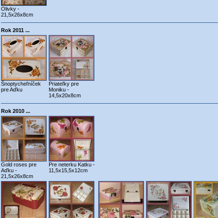
Olivky -
21,5x26x8cm
Rok 2011 ...
Šnoptycheľníček
Priateľky pre
pre Aďku
Moniku -
14,5x20x8cm
Rok 2010 ...
Gold roses pre
Pre neterku Katku -
Aďku -
11,5x15,5x12cm
21,5x26x8cm