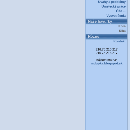
Úvahy a problémy
Umelecké práce
Číta ...
Vysvedčenia
Naše havuľky
Kora
Kika
Rôzne
Kontakt
216.73.216.217
216.73.216.217
nájdete ma na:
mdupka.blogspot.sk