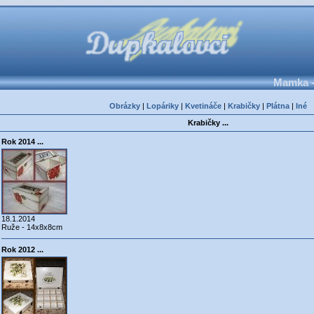
Mamka -
Obrázky
|
Lopáriky
|
Kvetináče
|
Krabičky
|
Plátna
|
Iné
Krabičky ...
Rok 2014 ...
18.1.2014
Ruže - 14x8x8cm
Rok 2012 ...