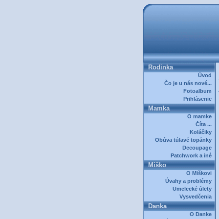
Rodinka
Úvod
Čo je u nás nové...
Fotoalbum
Prihlásenie
Mamka
O mamke
Číta ...
Koláčiky
Obúva túlavé topánky
Decoupage
Patchwork a iné
Miško
O Miškovi
Úvahy a problémy
Umelecké úlety
Vysvedčenia
Danka
O Danke