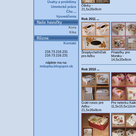
Úvahy a problémy
Olivky -
Umelecké práce
21,5x26x8cm
Číta ...
Vysvedčenia
Rok 2011 ...
Naše havuľky
Kora
Kika
Rôzne
Kontakt
216.73.216.231
Šnoptycheľníček
Priateľky pre
216.73.216.231
pre Aďku
Moniku -
14,5x20x8cm
nájdete ma na:
mdupka.blogspot.sk
Rok 2010 ...
Gold roses pre
Pre neterku Katk
Aďku -
11,5x15,5x12cm
21,5x26x8cm