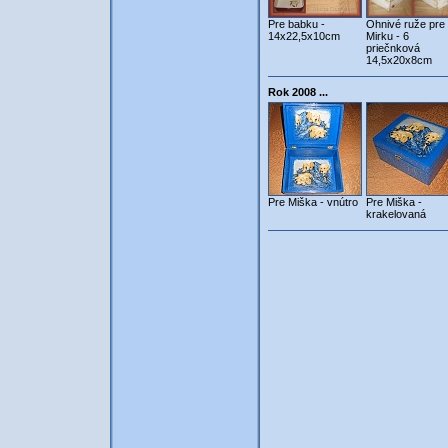
Pre babku -
Ohnivé ruže pre
14x22,5x10cm
Mirku - 6
priečnková
14,5x20x8cm
Rok 2008 ...
Pre Miška - vnútro
Pre Miška -
krakelovaná