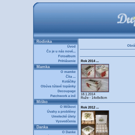
Rodinka
Obrá
Úvod
Čo je u nás nové...
Fotoalbum
Prihlásenie
Rok 2014 ...
Mamka
O mamke
Číta ...
Koláčiky
Obúva túlavé topánky
Decoupage
18.1.2014
Patchwork a iné
Ruže - 14x8x8cm
Miško
O Miškovi
Rok 2012 ...
Úvahy a problémy
Umelecké úlety
Vysvedčenia
Danka
O Danke