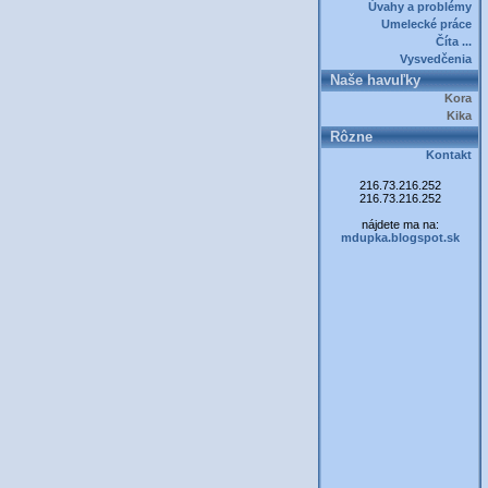
Úvahy a problémy
Umelecké práce
Číta ...
Vysvedčenia
Naše havuľky
Kora
Kika
Rôzne
Kontakt
216.73.216.252
216.73.216.252
nájdete ma na:
mdupka.blogspot.sk