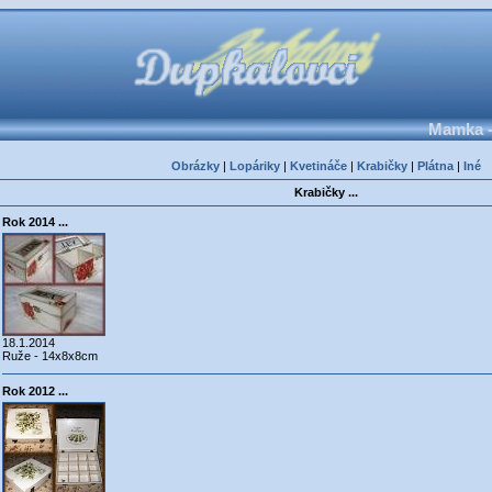
Mamka -
Obrázky
|
Lopáriky
|
Kvetináče
|
Krabičky
|
Plátna
|
Iné
Krabičky ...
Rok 2014 ...
18.1.2014
Ruže - 14x8x8cm
Rok 2012 ...