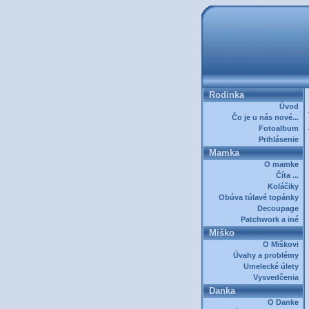
Rodinka
Úvod
Čo je u nás nové...
Fotoalbum
Prihlásenie
Mamka
O mamke
Číta ...
Koláčiky
Obúva túlavé topánky
Decoupage
Patchwork a iné
Miško
O Miškovi
Úvahy a problémy
Umelecké úlety
Vysvedčenia
Danka
O Danke