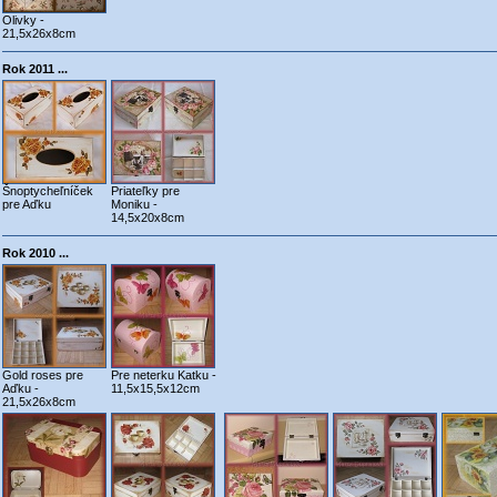
Olivky -
21,5x26x8cm
Rok 2011 ...
Šnoptycheľníček
Priateľky pre
pre Aďku
Moniku -
14,5x20x8cm
Rok 2010 ...
Gold roses pre
Pre neterku Katku -
Aďku -
11,5x15,5x12cm
21,5x26x8cm