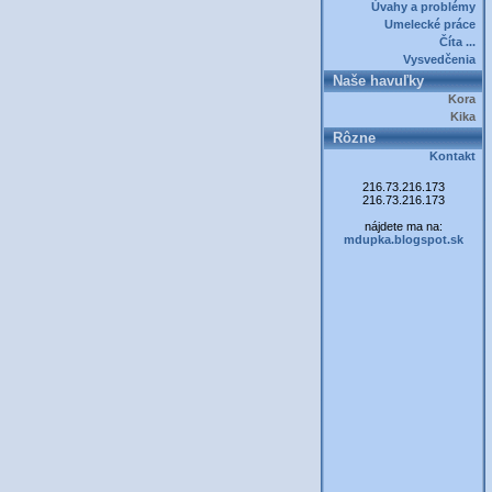
Úvahy a problémy
Umelecké práce
Číta ...
Vysvedčenia
Naše havuľky
Kora
Kika
Rôzne
Kontakt
216.73.216.173
216.73.216.173
nájdete ma na:
mdupka.blogspot.sk