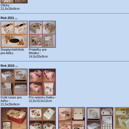
Olivky -
21,5x26x8cm
Rok 2011 ...
Šnoptycheľníček
Priateľky pre
pre Aďku
Moniku -
14,5x20x8cm
Rok 2010 ...
Gold roses pre
Pre neterku Katku -
Aďku -
11,5x15,5x12cm
21,5x26x8cm