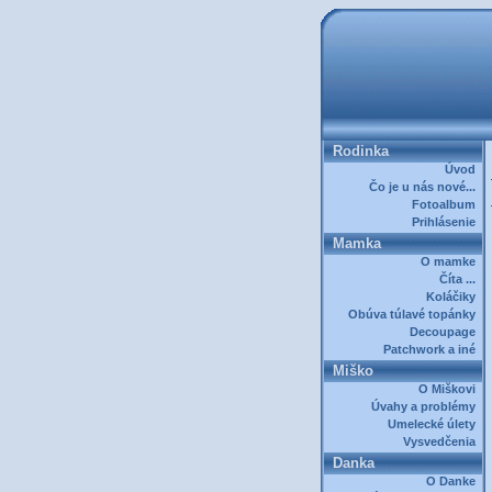
Rodinka
Úvod
Čo je u nás nové...
Fotoalbum
Prihlásenie
Mamka
O mamke
Číta ...
Koláčiky
Obúva túlavé topánky
Decoupage
Patchwork a iné
Miško
O Miškovi
Úvahy a problémy
Umelecké úlety
Vysvedčenia
Danka
O Danke