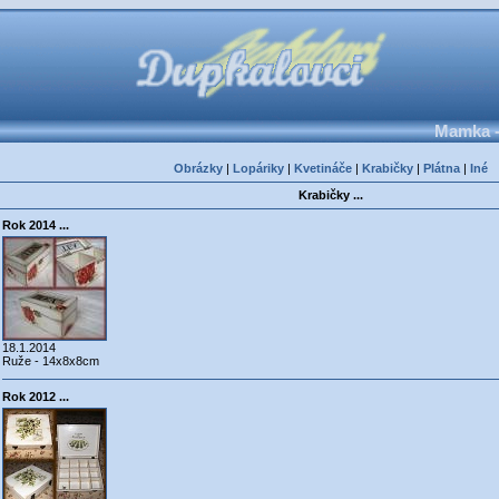
Mamka -
Obrázky
|
Lopáriky
|
Kvetináče
|
Krabičky
|
Plátna
|
Iné
Krabičky ...
Rok 2014 ...
18.1.2014
Ruže - 14x8x8cm
Rok 2012 ...