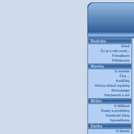
Rodinka
Úvod
Čo je u nás nové...
Fotoalbum
Prihlásenie
Mamka
O mamke
Číta ...
Koláčiky
Obúva túlavé topánky
Decoupage
Patchwork a iné
Miško
O Miškovi
Úvahy a problémy
Umelecké úlety
Vysvedčenia
Danka
O Danke