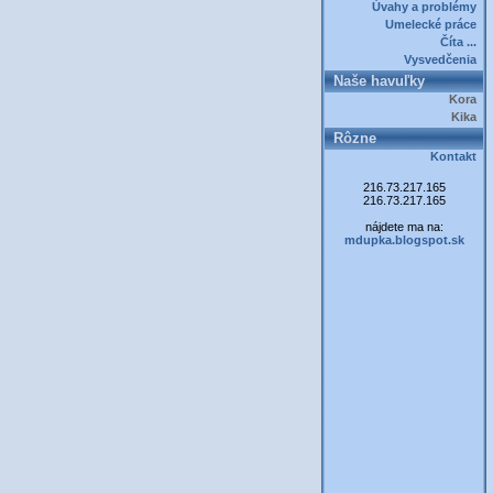
Úvahy a problémy
Umelecké práce
Číta ...
Vysvedčenia
Naše havuľky
Kora
Kika
Rôzne
Kontakt
216.73.217.165
216.73.217.165
nájdete ma na:
mdupka.blogspot.sk