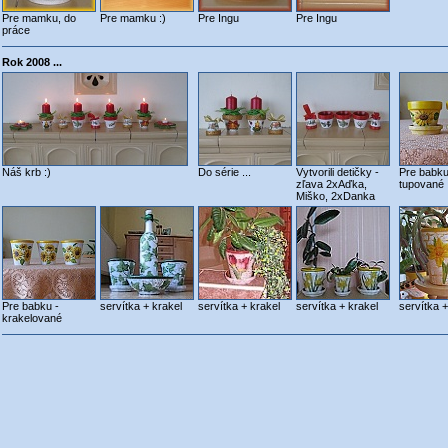
Pre mamku, do
Pre mamku :)
Pre Ingu
Pre Ingu
práce
Rok 2008 ...
Náš krb :)
Do série ...
Vytvorili detičky -
Pre babku
zľava 2xAďka,
tupované
Miško, 2xDanka
Pre babku -
servítka + krakel
servítka + krakel
servítka + krakel
servítka +
krakelované