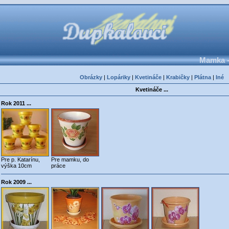
Mamka -
Obrázky
|
Lopáriky
|
Kvetináče
|
Krabičky
|
Plátna
|
Iné
Kvetináče ...
Rok 2011 ...
Pre p. Katarínu,
Pre mamku, do
výška 10cm
práce
Rok 2009 ...