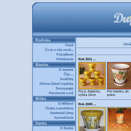
Rodinka
Obrá
Úvod
Čo je u nás nové...
Fotoalbum
Prihlásenie
Rok 2011 ...
Mamka
O mamke
Číta ...
Koláčiky
Obúva túlavé topánky
Decoupage
Pre p. Katarínu,
Pre mamku, do
Patchwork a iné
výška 10cm
práce
Miško
O Miškovi
Rok 2009 ...
Úvahy a problémy
Umelecké úlety
Vysvedčenia
Danka
O Danke