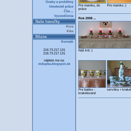
Úvahy a problémy
Pre mamku, do
Pre mamku :)
Umelecké práce
práce
Číta ...
Vysvedčenia
Rok 2008 ...
Naše havuľky
Kora
Kika
Rôzne
Kontakt
216.73.217.131
Náš krb :)
216.73.217.131
nájdete ma na:
mdupka.blogspot.sk
Pre babku -
servítka + krakel
krakelované