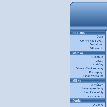
Rodinka
Úvod
Čo je u nás nové...
Fotoalbum
Prihlásenie
Mamka
O mamke
Číta ...
Koláčiky
Obúva túlavé topánky
Decoupage
Patchwork a iné
Miško
O Miškovi
Úvahy a problémy
Umelecké úlety
Vysvedčenia
Danka
O Danke