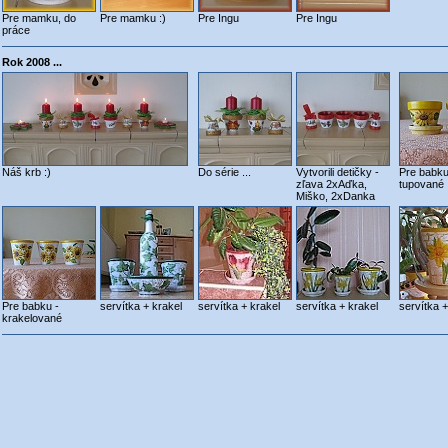
Pre mamku, do
Pre mamku :)
Pre Ingu
Pre Ingu
práce
Rok 2008 ...
Náš krb :)
Do série ...
Vytvorili detičky -
Pre babku
zľava 2xAďka,
tupované
Miško, 2xDanka
Pre babku -
servítka + krakel
servítka + krakel
servítka + krakel
servítka +
krakelované