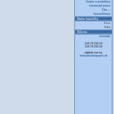
Úvahy a problémy
Umelecké práce
Číta ...
Vysvedčenia
Naše havuľky
Kora
Kika
Rôzne
Kontakt
216.73.216.10
216.73.216.10
nájdete ma na:
mdupka.blogspot.sk