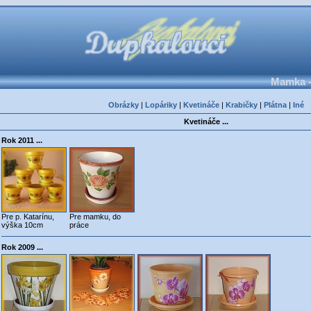
Mamka -
Obrázky
|
Lopáriky
|
Kvetináče
|
Krabičky
|
Plátna
|
Iné
Kvetináče ...
Rok 2011 ...
Pre p. Katarínu,
Pre mamku, do
výška 10cm
práce
Rok 2009 ...