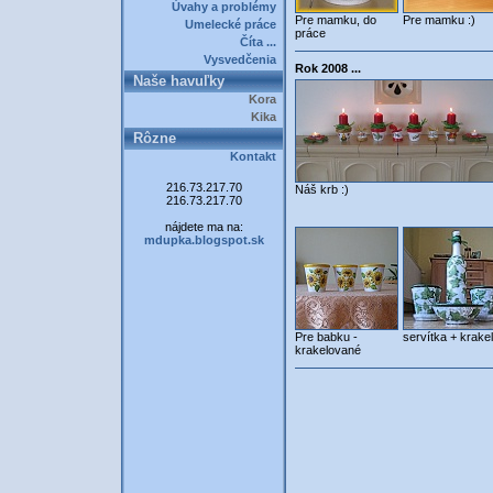
Úvahy a problémy
Pre mamku, do
Pre mamku :)
Umelecké práce
práce
Číta ...
Vysvedčenia
Rok 2008 ...
Naše havuľky
Kora
Kika
Rôzne
Kontakt
216.73.217.70
Náš krb :)
216.73.217.70
nájdete ma na:
mdupka.blogspot.sk
Pre babku -
servítka + krakel
krakelované