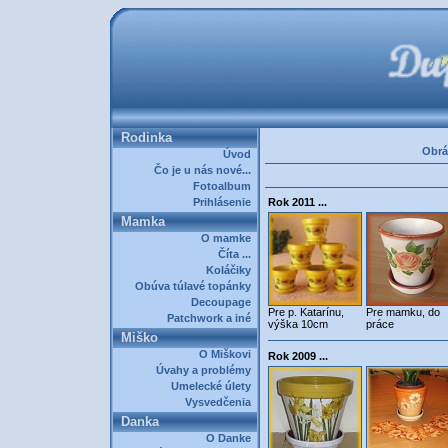
Rodinka
Obrá
Úvod
Čo je u nás nové...
Fotoalbum
Prihlásenie
Rok 2011 ...
Mamka
O mamke
Číta ...
Koláčiky
Obúva túlavé topánky
Decoupage
Pre p. Katarínu,
Pre mamku, do
Patchwork a iné
výška 10cm
práce
Miško
O Miškovi
Rok 2009 ...
Úvahy a problémy
Umelecké úlety
Vysvedčenia
Danka
O Danke