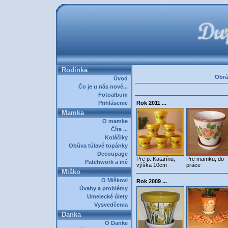
Rodinka
Obrá
Úvod
Čo je u nás nové...
Fotoalbum
Prihlásenie
Rok 2011 ...
Mamka
O mamke
Číta ...
Koláčiky
Obúva túlavé topánky
Decoupage
Pre p. Katarínu,
Pre mamku, do
Patchwork a iné
výška 10cm
práce
Miško
O Miškovi
Rok 2009 ...
Úvahy a problémy
Umelecké úlety
Vysvedčenia
Danka
O Danke