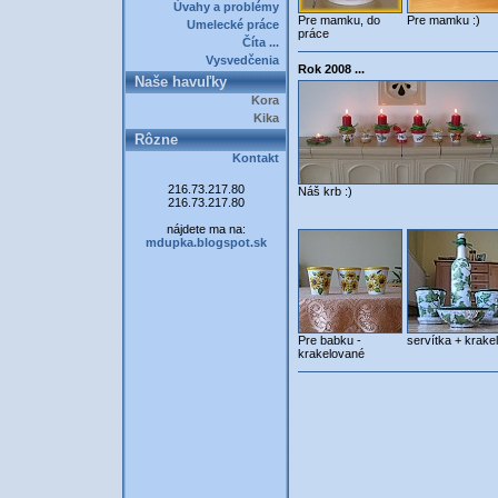
Úvahy a problémy
Pre mamku, do
Pre mamku :)
Umelecké práce
práce
Číta ...
Vysvedčenia
Rok 2008 ...
Naše havuľky
Kora
Kika
Rôzne
Kontakt
216.73.217.80
Náš krb :)
216.73.217.80
nájdete ma na:
mdupka.blogspot.sk
Pre babku -
servítka + krakel
krakelované