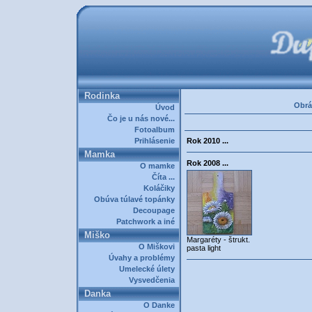
Rodinka
Obrá
Úvod
Čo je u nás nové...
Fotoalbum
Prihlásenie
Rok 2010 ...
Mamka
Rok 2008 ...
O mamke
Číta ...
Koláčiky
Obúva túlavé topánky
Decoupage
Patchwork a iné
Miško
Margaréty - štrukt.
O Miškovi
pasta light
Úvahy a problémy
Umelecké úlety
Vysvedčenia
Danka
O Danke