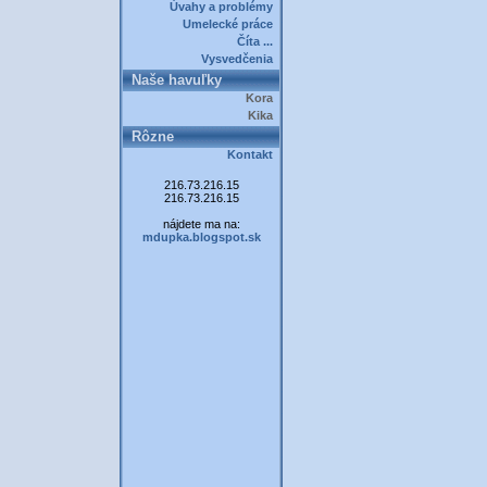
Úvahy a problémy
Umelecké práce
Číta ...
Vysvedčenia
Naše havuľky
Kora
Kika
Rôzne
Kontakt
216.73.216.15
216.73.216.15
nájdete ma na:
mdupka.blogspot.sk