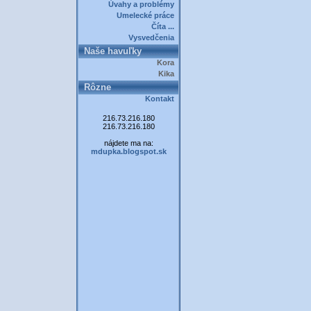
Úvahy a problémy
Umelecké práce
Číta ...
Vysvedčenia
Naše havuľky
Kora
Kika
Rôzne
Kontakt
216.73.216.180
216.73.216.180
nájdete ma na:
mdupka.blogspot.sk