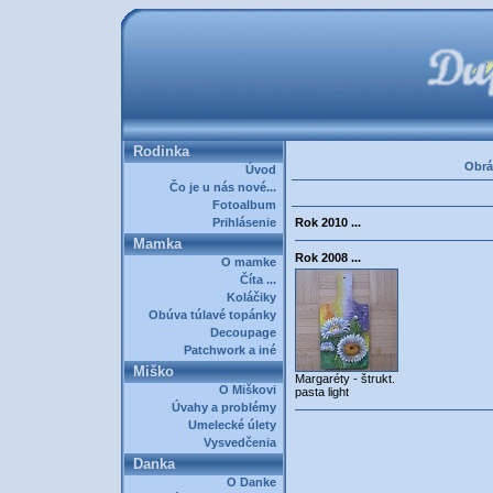
Rodinka
Obrá
Úvod
Čo je u nás nové...
Fotoalbum
Prihlásenie
Rok 2010 ...
Mamka
Rok 2008 ...
O mamke
Číta ...
Koláčiky
Obúva túlavé topánky
Decoupage
Patchwork a iné
Miško
Margaréty - štrukt.
O Miškovi
pasta light
Úvahy a problémy
Umelecké úlety
Vysvedčenia
Danka
O Danke