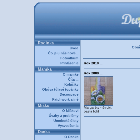
Rodinka
Obrá
Úvod
Čo je u nás nové...
Fotoalbum
Prihlásenie
Rok 2010 ...
Mamka
Rok 2008 ...
O mamke
Číta ...
Koláčiky
Obúva túlavé topánky
Decoupage
Patchwork a iné
Miško
Margaréty - štrukt.
O Miškovi
pasta light
Úvahy a problémy
Umelecké úlety
Vysvedčenia
Danka
O Danke