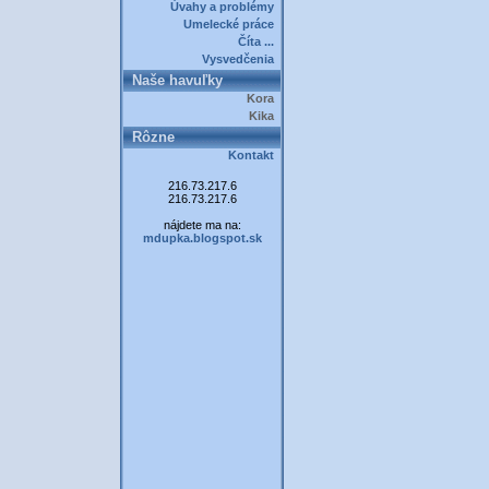
Úvahy a problémy
Umelecké práce
Číta ...
Vysvedčenia
Naše havuľky
Kora
Kika
Rôzne
Kontakt
216.73.217.6
216.73.217.6
nájdete ma na:
mdupka.blogspot.sk