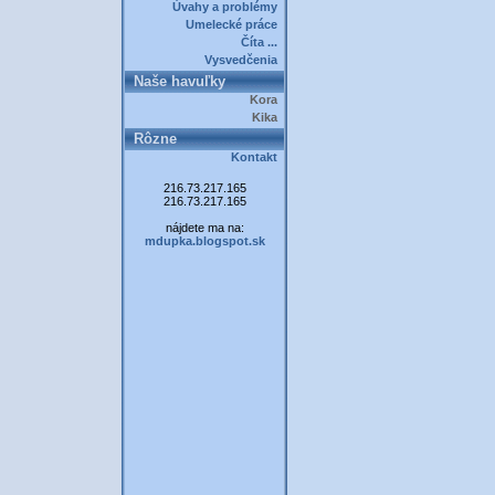
Úvahy a problémy
Umelecké práce
Číta ...
Vysvedčenia
Naše havuľky
Kora
Kika
Rôzne
Kontakt
216.73.217.165
216.73.217.165
nájdete ma na:
mdupka.blogspot.sk