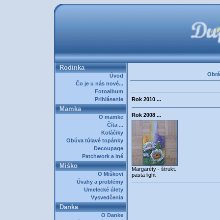
Rodinka
Obrá
Úvod
Čo je u nás nové...
Fotoalbum
Prihlásenie
Rok 2010 ...
Mamka
Rok 2008 ...
O mamke
Číta ...
Koláčiky
Obúva túlavé topánky
Decoupage
Patchwork a iné
Miško
Margaréty - štrukt.
O Miškovi
pasta light
Úvahy a problémy
Umelecké úlety
Vysvedčenia
Danka
O Danke