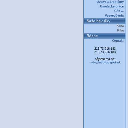
Úvahy a problémy
Umelecké práce
Číta ...
Vysvedčenia
Naše havuľky
Kora
Kika
Rôzne
Kontakt
216.73.216.183
216.73.216.183
nájdete ma na:
mdupka.blogspot.sk