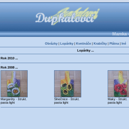
Mamka -
Obrázky
|
Lopáriky
|
Kvetináče
|
Krabičky
|
Plátna
|
Iné
Lopáriky ...
Rok 2010 ...
Rok 2008 ...
Margaréty - štrukt.
Slnečnice - štrukt.
Maky - štrukt.
pasta light
pasta light
pasta light