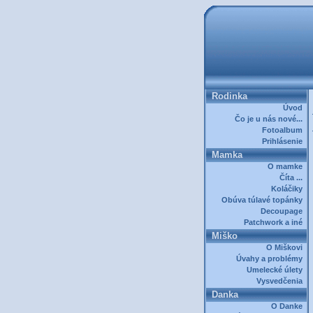
Rodinka
Úvod
Čo je u nás nové...
Fotoalbum
Prihlásenie
Mamka
O mamke
Číta ...
Koláčiky
Obúva túlavé topánky
Decoupage
Patchwork a iné
Miško
O Miškovi
Úvahy a problémy
Umelecké úlety
Vysvedčenia
Danka
O Danke