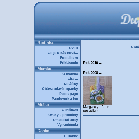
Rodinka
Obrá
Úvod
Čo je u nás nové...
Fotoalbum
Prihlásenie
Rok 2010 ...
Mamka
Rok 2008 ...
O mamke
Číta ...
Koláčiky
Obúva túlavé topánky
Decoupage
Patchwork a iné
Miško
Margaréty - štrukt.
O Miškovi
pasta light
Úvahy a problémy
Umelecké úlety
Vysvedčenia
Danka
O Danke