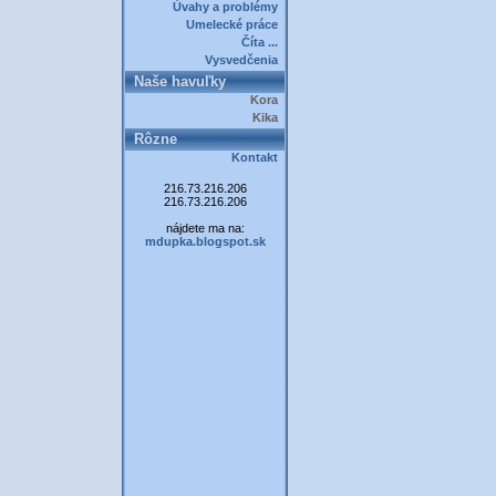
Úvahy a problémy
Umelecké práce
Číta ...
Vysvedčenia
Naše havuľky
Kora
Kika
Rôzne
Kontakt
216.73.216.206
216.73.216.206
nájdete ma na:
mdupka.blogspot.sk