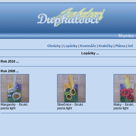
Mamka -
Obrázky
|
Lopáriky
|
Kvetináče
|
Krabičky
|
Plátna
|
Iné
Lopáriky ...
Rok 2010 ...
Rok 2008 ...
Margaréty - štrukt.
Slnečnice - štrukt.
Maky - štrukt.
pasta light
pasta light
pasta light