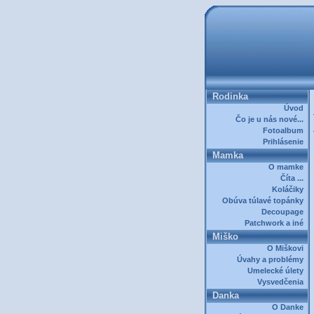
Rodinka
Úvod
Čo je u nás nové...
Fotoalbum
Prihlásenie
Mamka
O mamke
Číta ...
Koláčiky
Obúva túlavé topánky
Decoupage
Patchwork a iné
Miško
O Miškovi
Úvahy a problémy
Umelecké úlety
Vysvedčenia
Danka
O Danke