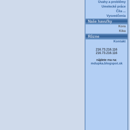
Úvahy a problémy
Umelecké práce
Číta ...
Vysvedčenia
Naše havuľky
Kora
Kika
Rôzne
Kontakt
216.73.216.116
216.73.216.116
nájdete ma na:
mdupka.blogspot.sk