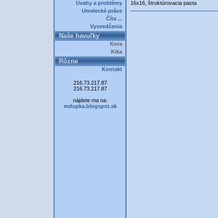
Úvahy a problémy
16x16, štruktúrovacia pasta
Umelecké práce
Číta ...
Vysvedčenia
Naše havuľky
Kora
Kika
Rôzne
Kontakt
216.73.217.87
216.73.217.87
nájdete ma na:
mdupka.blogspot.sk