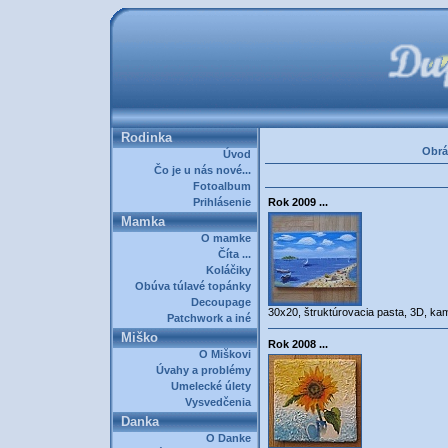
Rodinka
Obrá
Úvod
Čo je u nás nové...
Fotoalbum
Prihlásenie
Rok 2009 ...
Mamka
O mamke
Číta ...
Koláčiky
Obúva túlavé topánky
Decoupage
30x20, štruktúrovacia pasta, 3D, ka
Patchwork a iné
Miško
Rok 2008 ...
O Miškovi
Úvahy a problémy
Umelecké úlety
Vysvedčenia
Danka
O Danke