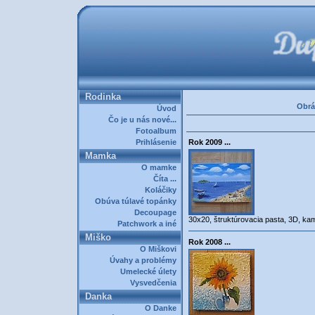
Rodinka
Obrá
Úvod
Čo je u nás nové...
Fotoalbum
Prihlásenie
Rok 2009 ...
Mamka
O mamke
Číta ...
Koláčiky
Obúva túlavé topánky
Decoupage
30x20, štruktúrovacia pasta, 3D, ka
Patchwork a iné
Miško
Rok 2008 ...
O Miškovi
Úvahy a problémy
Umelecké úlety
Vysvedčenia
Danka
O Danke