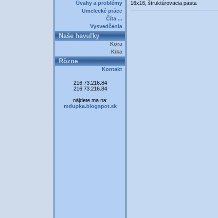
Úvahy a problémy
16x16, štruktúrovacia pasta
Umelecké práce
Číta ...
Vysvedčenia
Naše havuľky
Kora
Kika
Rôzne
Kontakt
216.73.216.84
216.73.216.84
nájdete ma na:
mdupka.blogspot.sk