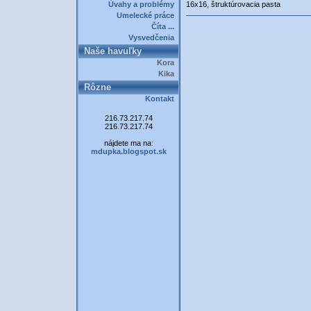
Úvahy a problémy
16x16, štruktúrovacia pasta
Umelecké práce
Číta ...
Vysvedčenia
Naše havuľky
Kora
Kika
Rôzne
Kontakt
216.73.217.74
216.73.217.74
nájdete ma na:
mdupka.blogspot.sk