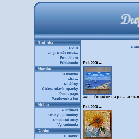
Rodinka
Obrá
Úvod
Čo je u nás nové...
Fotoalbum
Prihlásenie
Rok 2009 ...
Mamka
O mamke
Číta ...
Koláčiky
Obúva túlavé topánky
Decoupage
30x20, štruktúrovacia pasta, 3D, ka
Patchwork a iné
Miško
Rok 2008 ...
O Miškovi
Úvahy a problémy
Umelecké úlety
Vysvedčenia
Danka
O Danke