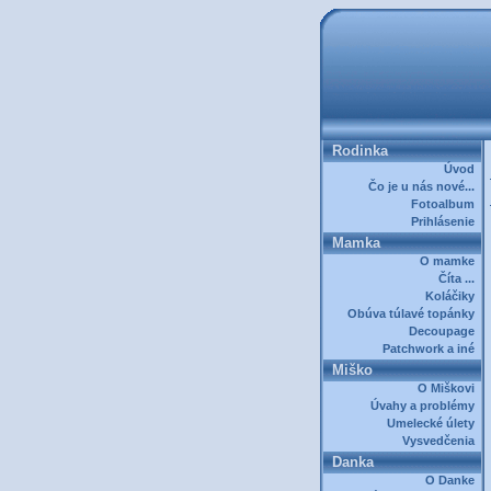
Rodinka
Úvod
Čo je u nás nové...
Fotoalbum
Prihlásenie
Mamka
O mamke
Číta ...
Koláčiky
Obúva túlavé topánky
Decoupage
Patchwork a iné
Miško
O Miškovi
Úvahy a problémy
Umelecké úlety
Vysvedčenia
Danka
O Danke