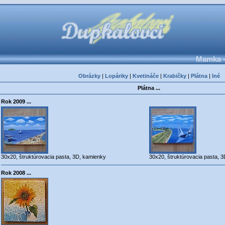
Mamka -
Obrázky
|
Lopáriky
|
Kvetináče
|
Krabičky
|
Plátna
|
Iné
Plátna ...
Rok 2009 ...
30x20, štruktúrovacia pasta, 3D, kamienky
30x20, štruktúrovacia pasta, 
Rok 2008 ...