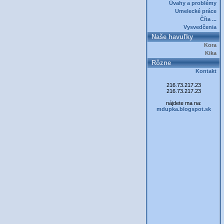
Úvahy a problémy
Umelecké práce
Číta ...
Vysvedčenia
Naše havuľky
Kora
Kika
Rôzne
Kontakt
216.73.217.23
216.73.217.23
nájdete ma na:
mdupka.blogspot.sk