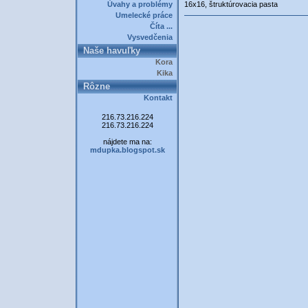
Úvahy a problémy
16x16, štruktúrovacia pasta
Umelecké práce
Číta ...
Vysvedčenia
Naše havuľky
Kora
Kika
Rôzne
Kontakt
216.73.216.224
216.73.216.224
nájdete ma na:
mdupka.blogspot.sk