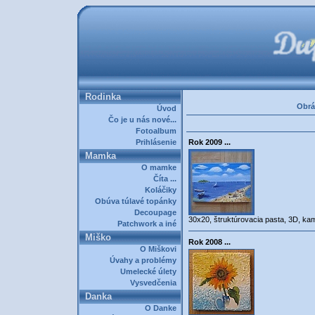
Rodinka
Obrá
Úvod
Čo je u nás nové...
Fotoalbum
Prihlásenie
Rok 2009 ...
Mamka
O mamke
Číta ...
Koláčiky
Obúva túlavé topánky
Decoupage
30x20, štruktúrovacia pasta, 3D, ka
Patchwork a iné
Miško
Rok 2008 ...
O Miškovi
Úvahy a problémy
Umelecké úlety
Vysvedčenia
Danka
O Danke