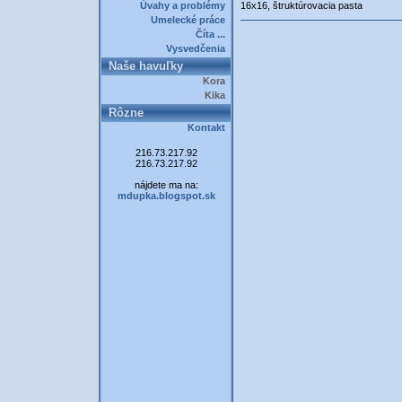
Úvahy a problémy
16x16, štruktúrovacia pasta
Umelecké práce
Číta ...
Vysvedčenia
Naše havuľky
Kora
Kika
Rôzne
Kontakt
216.73.217.92
216.73.217.92
nájdete ma na:
mdupka.blogspot.sk