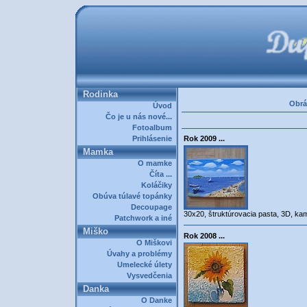
Rodinka
Obrá
Úvod
Čo je u nás nové...
Fotoalbum
Prihlásenie
Rok 2009 ...
Mamka
O mamke
Číta ...
Koláčiky
Obúva túlavé topánky
Decoupage
30x20, štruktúrovacia pasta, 3D, ka
Patchwork a iné
Miško
Rok 2008 ...
O Miškovi
Úvahy a problémy
Umelecké úlety
Vysvedčenia
Danka
O Danke