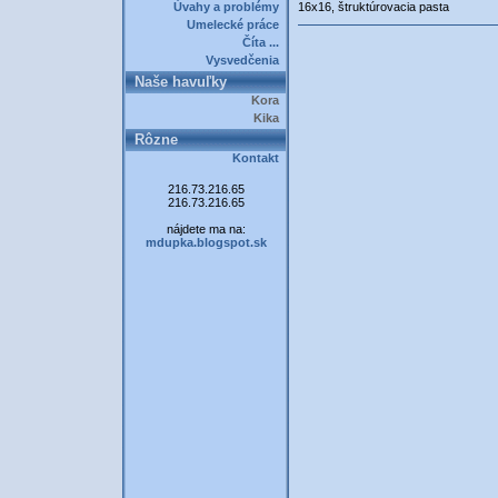
Úvahy a problémy
16x16, štruktúrovacia pasta
Umelecké práce
Číta ...
Vysvedčenia
Naše havuľky
Kora
Kika
Rôzne
Kontakt
216.73.216.65
216.73.216.65
nájdete ma na:
mdupka.blogspot.sk