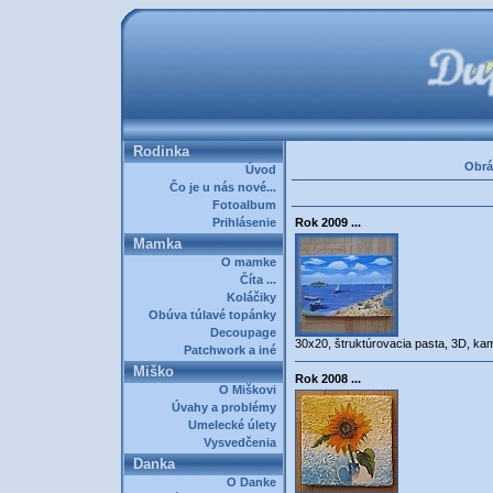
Rodinka
Obrá
Úvod
Čo je u nás nové...
Fotoalbum
Prihlásenie
Rok 2009 ...
Mamka
O mamke
Číta ...
Koláčiky
Obúva túlavé topánky
Decoupage
30x20, štruktúrovacia pasta, 3D, ka
Patchwork a iné
Miško
Rok 2008 ...
O Miškovi
Úvahy a problémy
Umelecké úlety
Vysvedčenia
Danka
O Danke