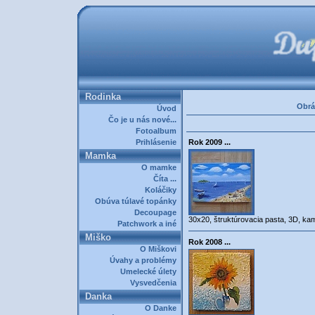
Rodinka
Obrá
Úvod
Čo je u nás nové...
Fotoalbum
Prihlásenie
Rok 2009 ...
Mamka
O mamke
Číta ...
Koláčiky
Obúva túlavé topánky
Decoupage
30x20, štruktúrovacia pasta, 3D, ka
Patchwork a iné
Miško
Rok 2008 ...
O Miškovi
Úvahy a problémy
Umelecké úlety
Vysvedčenia
Danka
O Danke