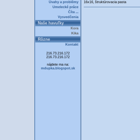
Úvahy a problémy
16x16, štruktúrovacia pasta
Umelecké práce
Číta ...
Vysvedčenia
Naše havuľky
Kora
Kika
Rôzne
Kontakt
216.73.216.172
216.73.216.172
nájdete ma na:
mdupka.blogspot.sk