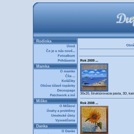
Rodinka
Obrá
Úvod
Čo je u nás nové...
Fotoalbum
Prihlásenie
Rok 2009 ...
Mamka
O mamke
Číta ...
Koláčiky
Obúva túlavé topánky
Decoupage
30x20, štruktúrovacia pasta, 3D, ka
Patchwork a iné
Miško
Rok 2008 ...
O Miškovi
Úvahy a problémy
Umelecké úlety
Vysvedčenia
Danka
O Danke