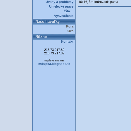
Úvahy a problémy
16x16, štruktúrovacia pasta
Umelecké práce
Číta ...
Vysvedčenia
Naše havuľky
Kora
Kika
Rôzne
Kontakt
216.73.217.89
216.73.217.89
nájdete ma na:
mdupka.blogspot.sk