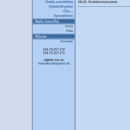
Úvahy a problémy
16x16, štruktúrovacia pasta
Umelecké práce
Číta ...
Vysvedčenia
Naše havuľky
Kora
Kika
Rôzne
Kontakt
216.73.217.172
216.73.217.172
nájdete ma na:
mdupka.blogspot.sk