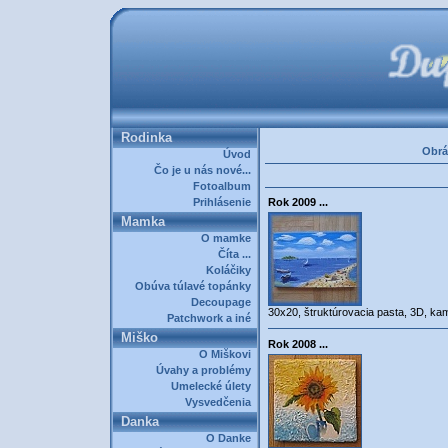
Rodinka
Obrá
Úvod
Čo je u nás nové...
Fotoalbum
Prihlásenie
Rok 2009 ...
Mamka
O mamke
Číta ...
Koláčiky
Obúva túlavé topánky
Decoupage
30x20, štruktúrovacia pasta, 3D, ka
Patchwork a iné
Miško
Rok 2008 ...
O Miškovi
Úvahy a problémy
Umelecké úlety
Vysvedčenia
Danka
O Danke