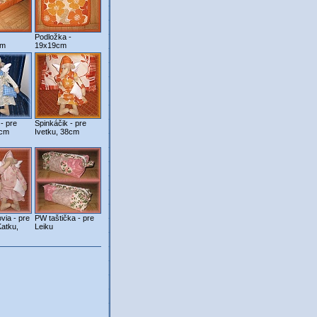
Podložka -
cm
19x19cm
- pre
Spinkáčik - pre
8cm
Ivetku, 38cm
via - pre
PW taštička - pre
atku,
Leiku