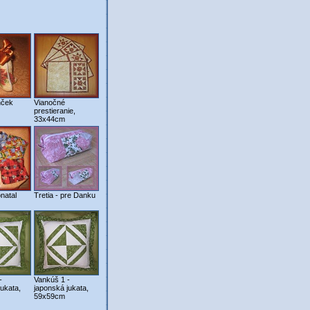
nček
Vianočné
prestieranie,
33x44cm
natal
Tretia - pre Danku
-
Vankúš 1 -
jukata,
japonská jukata,
59x59cm