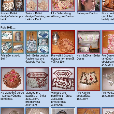
Rosie - Bellet
Twins - Bellet
Lili - Bellet design
Šatka pre Danku
Pita - pre
design Valerie, pre
design Desirée, pre
Allison, pre Danku
rýchlobež
babku
Leiku a Danku
každý de
Rok 2011 ...
Príslušenstvo k
Bell - Bellet design
Pre veľký úspech
Na miláčika - Bellet
Pre Dank
Bell :)
Fashionsta pre
dorábame - menší,
Design
tanečnú -
časopis Marína
výška 11cm
obojstran
24x30cm
Na vianočnú burzu
Vianoce pre
Vianoce pre
Pre Kamilu -
Pre Ivetku
- Danka výdatne
babičku 2 - štóla
babičku 1 - štóla
podkafíčka
18x18x6
pomáhala
33x116cm,
32x73cm,
16x16cm
prestierania
prestierania
35x46cm
32x46cm