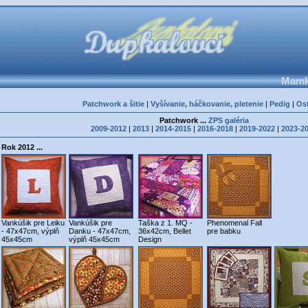
Mamka
Patchwork a šitie
|
Vyšívanie, háčkovanie, pletenie
|
Pedig
|
Os
Patchwork ...
ZPS galéria
2009-2012
|
2013
|
2014-2015
|
2016-2018
|
2019-2022
|
2023-2
Rok 2012 ...
Vankúšik pre Leiku
Vankúšik pre
Taška z 1. MQ -
Phenomenal Fall
- 47x47cm, výplň
Danku - 47x47cm,
36x42cm, Bellet
pre babku
45x45cm
výplň 45x45cm
Design