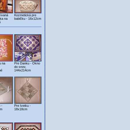
šívaná
Kozmetická pre
ka na
babičku - 16x12cm
ň
u na
Pre Danku - Okno
do snov,
né
144x214cm
 -
Pre Ivetku -
cm
18x18cm