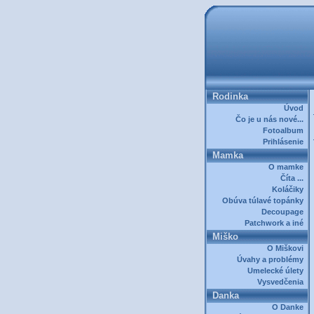
Rodinka
Úvod
Čo je u nás nové...
Fotoalbum
Prihlásenie
Mamka
O mamke
Číta ...
Koláčiky
Obúva túlavé topánky
Decoupage
Patchwork a iné
Miško
O Miškovi
Úvahy a problémy
Umelecké úlety
Vysvedčenia
Danka
O Danke