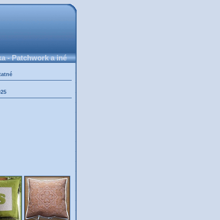
 - Patchwork a iné
tatné
025