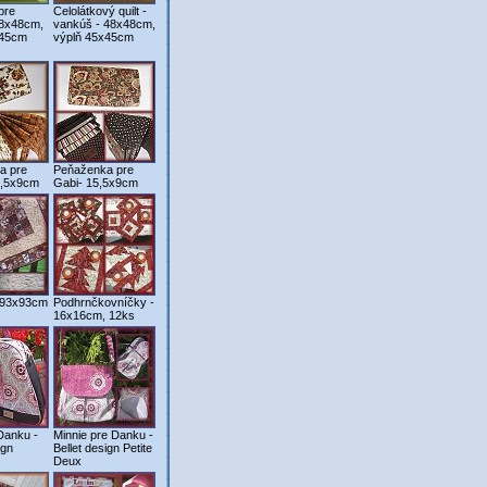
pre
Celolátkový quilt -
48x48cm,
vankúš - 48x48cm,
x45cm
výplň 45x45cm
a pre
Peňaženka pre
5,5x9cm
Gabi- 15,5x9cm
- 93x93cm
Podhrnčkovníčky -
16x16cm, 12ks
Danku -
Minnie pre Danku -
ign
Bellet design Petite
Deux