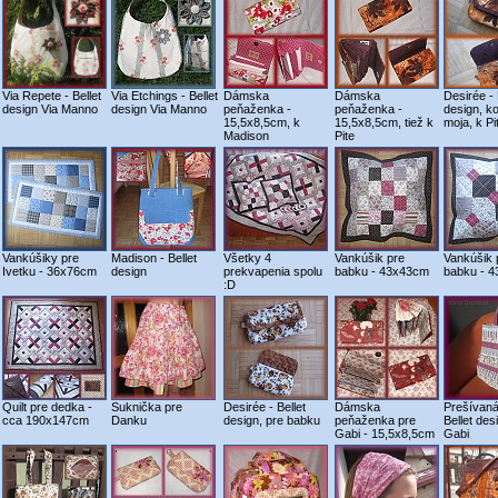
Via Repete - Bellet
Via Etchings - Bellet
Dámska
Dámska
Desirée - 
design Via Manno
design Via Manno
peňaženka -
peňaženka -
design, k
15,5x8,5cm, k
15,5x8,5cm, tiež k
moja, k Pit
Madison
Pite
Vankúšiky pre
Madison - Bellet
Všetky 4
Vankúšik pre
Vankúšik 
Ivetku - 36x76cm
design
prekvapenia spolu
babku - 43x43cm
babku - 
:D
Quilt pre dedka -
Suknička pre
Desirée - Bellet
Dámska
Prešívaná
cca 190x147cm
Danku
design, pre babku
peňaženka pre
Bellet des
Gabi - 15,5x8,5cm
Gabi