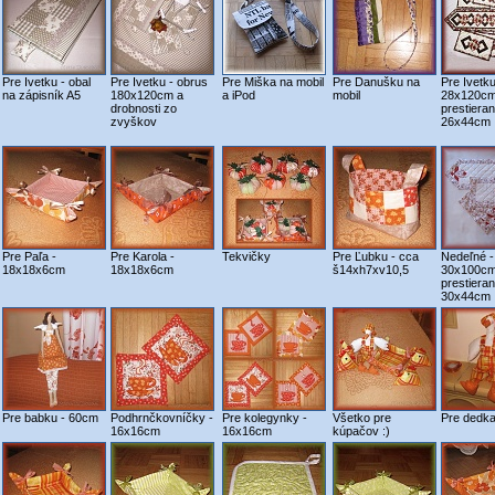
Pre Ivetku - obal
Pre Ivetku - obrus
Pre Miška na mobil
Pre Danušku na
Pre Ivetku
na zápisník A5
180x120cm a
a iPod
mobil
28x120cm
drobnosti zo
prestieran
zvyškov
26x44cm
Pre Paľa -
Pre Karola -
Tekvičky
Pre Ľubku - cca
Nedeľné -
18x18x6cm
18x18x6cm
š14xh7xv10,5
30x100cm
prestieran
30x44cm
Pre babku - 60cm
Podhrnčkovníčky -
Pre kolegynky -
Všetko pre
Pre dedka
16x16cm
16x16cm
kúpačov :)