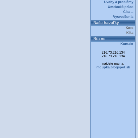
Úvahy a problémy
Umelecké práce
Číta ...
Vysvedčenia
Naše havuľky
Kora
Kika
Rôzne
Kontakt
216.73.216.134
216.73.216.134
nájdete ma na:
mdupka.blogspot.sk