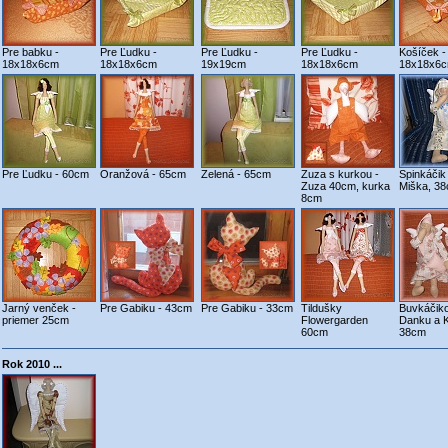
Pre babku -
Pre Ľudku -
Pre Ľudku -
Pre Ľudku -
Košíček -
18x18x6cm
18x18x6cm
19x19cm
18x18x6cm
18x18x6
Pre Ľudku - 60cm
Oranžová - 65cm
Zelená - 65cm
Zuza s kurkou -
Spinkáčik 
Zuza 40cm, kurka
Miška, 3
8cm
Jarný venček -
Pre Gabiku - 43cm
Pre Gabiku - 33cm
Tildušky
Buvkáčiko
priemer 25cm
Flowergarden
Danku a K
60cm
38cm
Rok 2010 ...