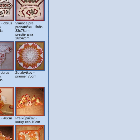
 - obrus
Vianoce pre
,
prababičku - štóla
ia
33x78cm,
prestierania
26x42cm
 obrus
Zo zbytkov -
,
priemer 75cm
ia
 - 40cm
Pre kúpačov -
kurky cca 10cm