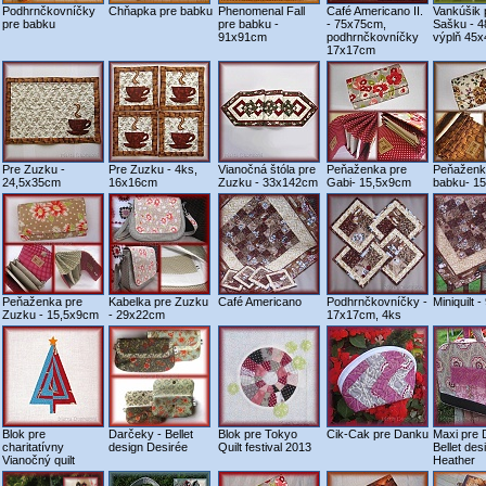
Podhrnčkovníčky
Chňapka pre babku
Phenomenal Fall
Café Americano II.
Vankúšik 
pre babku
pre babku -
- 75x75cm,
Sašku - 
91x91cm
podhrnčkovníčky
výplň 45
17x17cm
Pre Zuzku -
Pre Zuzku - 4ks,
Vianočná štóla pre
Peňaženka pre
Peňaženk
24,5x35cm
16x16cm
Zuzku - 33x142cm
Gabi- 15,5x9cm
babku- 1
Peňaženka pre
Kabelka pre Zuzku
Café Americano
Podhrnčkovníčky -
Miniquilt 
Zuzku - 15,5x9cm
- 29x22cm
17x17cm, 4ks
Blok pre
Darčeky - Bellet
Blok pre Tokyo
Cik-Cak pre Danku
Maxi pre 
charitatívny
design Desirée
Quilt festival 2013
Bellet des
Vianočný quilt
Heather