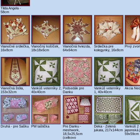
Tilda Angela -
58cm
Vianočné srdiečka,
Vianočný košíček,
Vianočná hviezda,
Srdiečka pre
Prvý zvo
16x8cm
18x18x6cm
64x64cm
kolegynky, 16x8cm
Vianočná štóla,
Vankúš veterníky 2,
Podsedák pre
Vankúš veterníky
Akcia Neo
153x32cm
40x40cm
Danku
1, 40x40cm
Druhá - pre Sašku
PW taštička
Pre Danku -
Deka - Zelená
Vankúš 2 
meshwork,
jukata, 217x144cm
japonská 
18,5x25,5cm
59x59cm
(celkovo