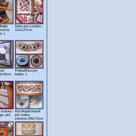
Bellet
Deka pre Lucinku -
onečne
115x127cm
e :)
pre
Podkafíčka pre
43x43cm
babku :)
 kráska -
Rýchlopatchwork
ign, pre
pre Ivetku-
zástena 200x72cm