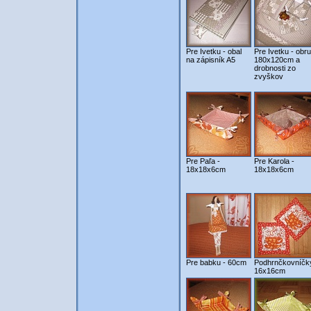
Pre Ivetku - obal
Pre Ivetku - obr
na zápisník A5
180x120cm a
drobnosti zo
zvyškov
Pre Paľa -
Pre Karola -
18x18x6cm
18x18x6cm
Pre babku - 60cm
Podhrnčkovníčk
16x16cm