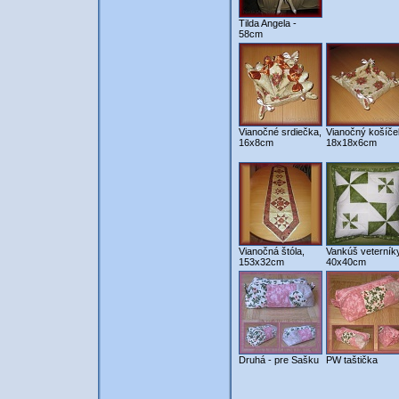
Tilda Angela -
58cm
Vianočné srdiečka,
Vianočný košíče
16x8cm
18x18x6cm
Vianočná štóla,
Vankúš veterníky
153x32cm
40x40cm
Druhá - pre Sašku
PW taštička