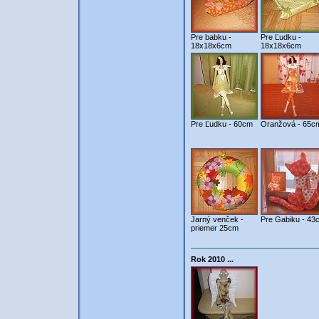
Pre babku -
Pre Ľudku -
18x18x6cm
18x18x6cm
Pre Ľudku - 60cm
Oranžová - 65c
Jarný venček -
Pre Gabiku - 43
priemer 25cm
Rok 2010 ...