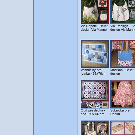
Via Repete - Bellet
Via Etchings - Be
design Via Manno
design Via Mann
Vankúšiky pre
Madison - Bellet
Ivetku - 36x76cm
design
Quilt pre dedka -
Suknička pre
cca 190x147cm
Danku