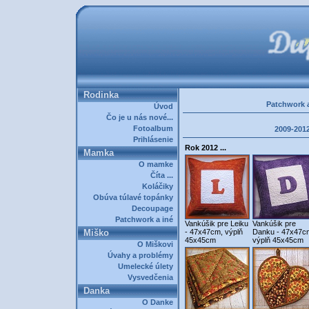
Rodinka
Patchwork a
Úvod
Čo je u nás nové...
Fotoalbum
2009-201
Prihlásenie
Rok 2012 ...
Mamka
O mamke
Číta ...
Koláčiky
Obúva túlavé topánky
Decoupage
Patchwork a iné
Vankúšik pre Leiku
Vankúšik pre
Miško
- 47x47cm, výplň
Danku - 47x47c
45x45cm
výplň 45x45cm
O Miškovi
Úvahy a problémy
Umelecké úlety
Vysvedčenia
Danka
O Danke