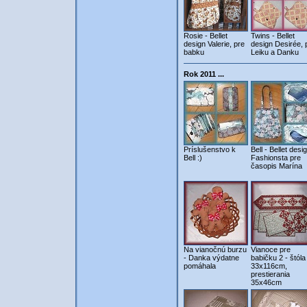
Rosie - Bellet
Twins - Bellet
design Valerie, pre
design Desirée, 
babku
Leiku a Danku
Rok 2011 ...
Príslušenstvo k
Bell - Bellet desi
Bell :)
Fashionsta pre
časopis Marína
Na vianočnú burzu
Vianoce pre
- Danka výdatne
babičku 2 - štóla
pomáhala
33x116cm,
prestierania
35x46cm