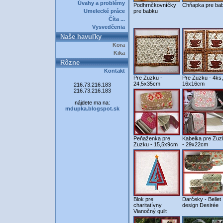
Úvahy a problémy
Podhrnčkovníčky
Chňapka pre ba
Umelecké práce
pre babku
Číta ...
Vysvedčenia
Naše havuľky
Kora
Kika
Rôzne
Kontakt
Pre Zuzku -
Pre Zuzku - 4ks,
24,5x35cm
16x16cm
216.73.216.183
216.73.216.183
nájdete ma na:
mdupka.blogspot.sk
Peňaženka pre
Kabelka pre Zuz
Zuzku - 15,5x9cm
- 29x22cm
Blok pre
Darčeky - Bellet
charitatívny
design Desirée
Vianočný quilt