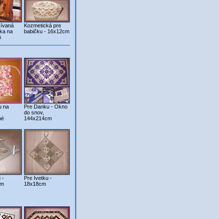
šívaná
Kozmetická pre
ka na
babičku - 16x12cm
ň
u na
Pre Danku - Okno
do snov,
né
144x214cm
 -
Pre Ivetku -
cm
18x18cm