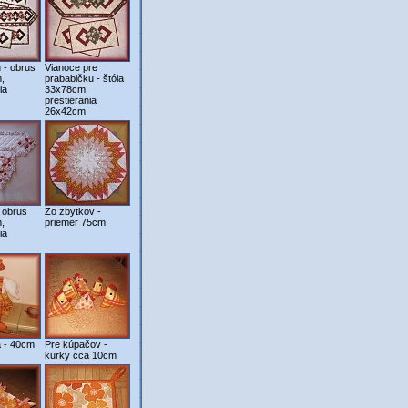
 - obrus
Vianoce pre
,
prababičku - štóla
ia
33x78cm,
prestierania
26x42cm
 obrus
Zo zbytkov -
,
priemer 75cm
ia
 - 40cm
Pre kúpačov -
kurky cca 10cm