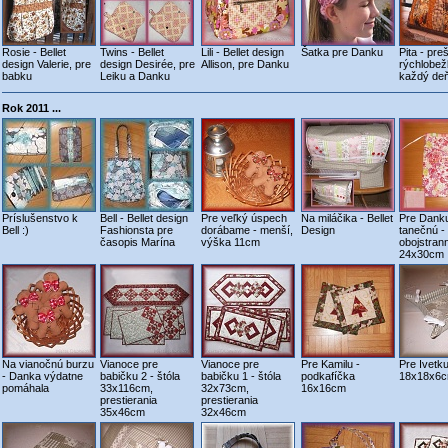
Rosie - Bellet
Twins - Bellet
Lili - Bellet design
Šatka pre Danku
Pita - pre
design Valerie, pre
design Desirée, pre
Allison, pre Danku
rýchlobež
babku
Leiku a Danku
každý de
Rok 2011 ...
Príslušenstvo k
Bell - Bellet design
Pre veľký úspech
Na miláčika - Bellet
Pre Dank
Bell :)
Fashionsta pre
dorábame - menší,
Design
tanečnú -
časopis Marína
výška 11cm
obojstran
24x30cm
Na vianočnú burzu
Vianoce pre
Vianoce pre
Pre Kamilu -
Pre Ivetku
- Danka výdatne
babičku 2 - štóla
babičku 1 - štóla
podkafíčka
18x18x6
pomáhala
33x116cm,
32x73cm,
16x16cm
prestierania
prestierania
35x46cm
32x46cm