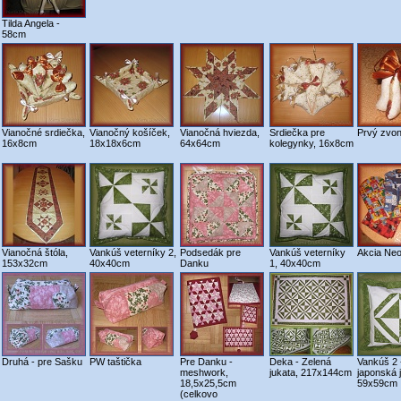
Tilda Angela -
58cm
Vianočné srdiečka,
Vianočný košíček,
Vianočná hviezda,
Srdiečka pre
Prvý zvo
16x8cm
18x18x6cm
64x64cm
kolegynky, 16x8cm
Vianočná štóla,
Vankúš veterníky 2,
Podsedák pre
Vankúš veterníky
Akcia Neo
153x32cm
40x40cm
Danku
1, 40x40cm
Druhá - pre Sašku
PW taštička
Pre Danku -
Deka - Zelená
Vankúš 2 
meshwork,
jukata, 217x144cm
japonská 
18,5x25,5cm
59x59cm
(celkovo