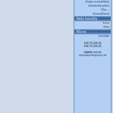
Úvahy a problémy
Umelecké práce
Číta ...
Vysvedčenia
Naše havuľky
Kora
Kika
Rôzne
Kontakt
216.73.216.31
216.73.216.31
nájdete ma na:
mdupka.blogspot.sk