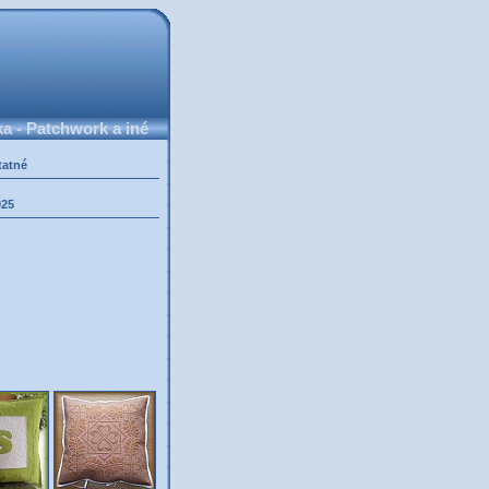
 - Patchwork a iné
tatné
025