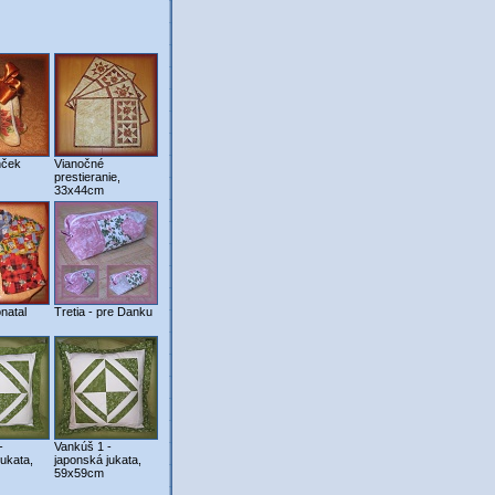
nček
Vianočné
prestieranie,
33x44cm
natal
Tretia - pre Danku
-
Vankúš 1 -
jukata,
japonská jukata,
59x59cm