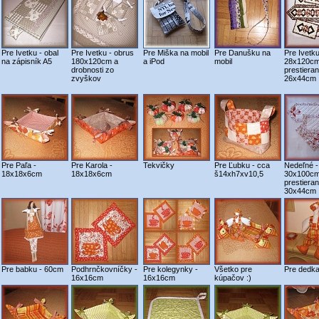
Pre Ivetku - obal
Pre Ivetku - obrus
Pre Miška na mobil
Pre Danušku na
Pre Ivetku
na zápisník A5
180x120cm a
a iPod
mobil
28x120cm
drobnosti zo
prestieran
zvyškov
26x44cm
Pre Paľa -
Pre Karola -
Tekvičky
Pre Ľubku - cca
Nedeľné -
18x18x6cm
18x18x6cm
š14xh7xv10,5
30x100cm
prestieran
30x44cm
Pre babku - 60cm
Podhrnčkovníčky -
Pre kolegynky -
Všetko pre
Pre dedka
16x16cm
16x16cm
kúpačov :)