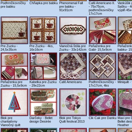
Podhrnčkovníčky
Chňapka pre babku
Phenomenal Fall
Café Americano II.
Vankúšik 
pre babku
pre babku -
- 75x75cm,
Sašku - 
91x91cm
podhrnčkovníčky
výplň 45
17x17cm
Pre Zuzku -
Pre Zuzku - 4ks,
Vianočná štóla pre
Peňaženka pre
Peňaženk
24,5x35cm
16x16cm
Zuzku - 33x142cm
Gabi- 15,5x9cm
babku- 1
Peňaženka pre
Kabelka pre Zuzku
Café Americano
Podhrnčkovníčky -
Miniquilt 
Zuzku - 15,5x9cm
- 29x22cm
17x17cm, 4ks
Blok pre
Darčeky - Bellet
Blok pre Tokyo
Cik-Cak pre Danku
Maxi pre 
charitatívny
design Desirée
Quilt festival 2013
Bellet des
Vianočný quilt
Heather