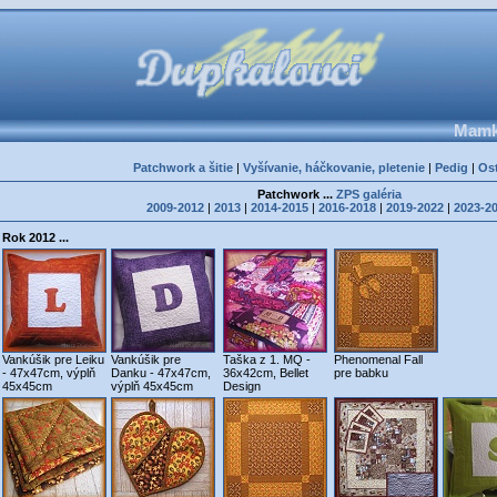
Mamka
Patchwork a šitie
|
Vyšívanie, háčkovanie, pletenie
|
Pedig
|
Os
Patchwork ...
ZPS galéria
2009-2012
|
2013
|
2014-2015
|
2016-2018
|
2019-2022
|
2023-2
Rok 2012 ...
Vankúšik pre Leiku
Vankúšik pre
Taška z 1. MQ -
Phenomenal Fall
- 47x47cm, výplň
Danku - 47x47cm,
36x42cm, Bellet
pre babku
45x45cm
výplň 45x45cm
Design