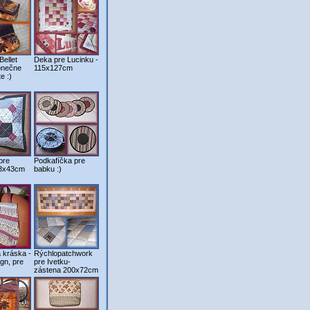
Bellet
Deka pre Lucinku -
onečne
115x127cm
e :)
pre
Podkafíčka pre
43x43cm
babku :)
 kráska -
Rýchlopatchwork
ign, pre
pre Ivetku-
zástena 200x72cm