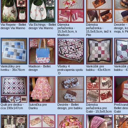
Via Repete - Bellet
Via Etchings - Bellet
Dámska
Dámska
Desirée - 
design Via Manno
design Via Manno
peňaženka -
peňaženka -
design, k
15,5x8,5cm, k
15,5x8,5cm, tiež k
moja, k Pit
Madison
Pite
Vankúšiky pre
Madison - Bellet
Všetky 4
Vankúšik pre
Vankúšik 
Ivetku - 36x76cm
design
prekvapenia spolu
babku - 43x43cm
babku - 
:D
Quilt pre dedka -
Suknička pre
Desirée - Bellet
Dámska
Prešívaná
cca 190x147cm
Danku
design, pre babku
peňaženka pre
Bellet des
Gabi - 15,5x8,5cm
Gabi