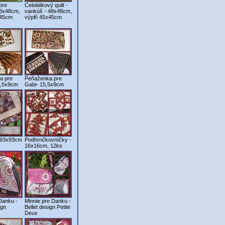
pre
Celolátkový quilt -
48x48cm,
vankúš - 48x48cm,
x45cm
výplň 45x45cm
a pre
Peňaženka pre
5,5x9cm
Gabi- 15,5x9cm
- 93x93cm
Podhrnčkovníčky -
16x16cm, 12ks
Danku -
Minnie pre Danku -
ign
Bellet design Petite
Deux