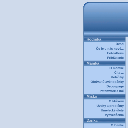
Rodinka
Úvod
Čo je u nás nové...
Fotoalbum
Prihlásenie
Mamka
O mamke
Číta ...
Koláčiky
Obúva túlavé topánky
Decoupage
Patchwork a iné
Miško
O Miškovi
Úvahy a problémy
Umelecké úlety
Vysvedčenia
Danka
O Danke