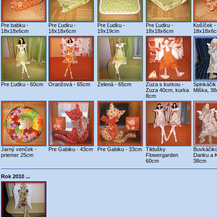
Pre babku -
Pre Ľudku -
Pre Ľudku -
Pre Ľudku -
Košíček -
18x18x6cm
18x18x6cm
19x19cm
18x18x6cm
18x18x6
Pre Ľudku - 60cm
Oranžová - 65cm
Zelená - 65cm
Zuza s kurkou -
Spinkáčik 
Zuza 40cm, kurka
Miška, 3
8cm
Jarný venček -
Pre Gabiku - 43cm
Pre Gabiku - 33cm
Tildušky
Buvkáčiko
priemer 25cm
Flowergarden
Danku a K
60cm
38cm
Rok 2010 ...