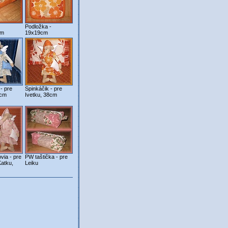
Podložka -
cm
19x19cm
- pre
Spinkáčik - pre
8cm
Ivetku, 38cm
via - pre
PW taštička - pre
atku,
Leiku