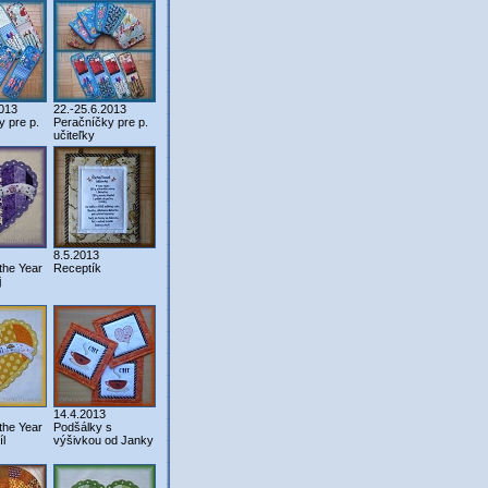
2013
22.-25.6.2013
y pre p.
Peračníčky pre p.
učiteľky
8.5.2013
the Year
Receptík
j
14.4.2013
the Year
Podšálky s
l
výšivkou od Janky