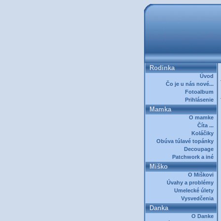
Rodinka
Úvod
Čo je u nás nové...
Fotoalbum
Prihlásenie
Mamka
O mamke
Číta ...
Koláčiky
Obúva túlavé topánky
Decoupage
Patchwork a iné
Miško
O Miškovi
Úvahy a problémy
Umelecké úlety
Vysvedčenia
Danka
O Danke