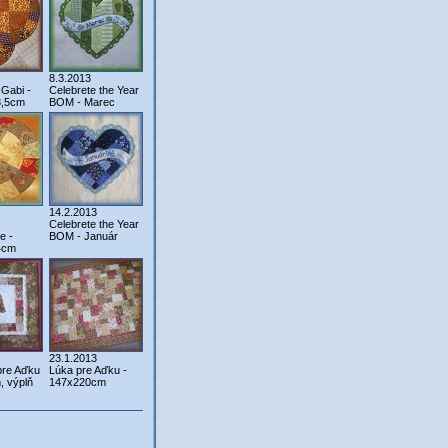
8.3.2013
 Gabi -
Celebrete the Year
3,5cm
BOM - Marec
14.2.2013
Celebrete the Year
e -
BOM - Január
4cm
23.1.2013
pre Aďku
Lúka pre Aďku -
, výplň
147x220cm