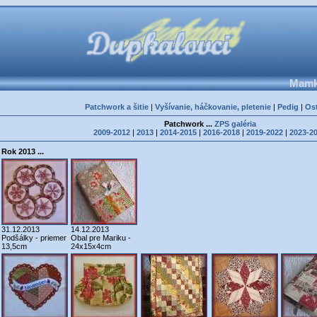
Mamka
Patchwork a šitie
|
Vyšívanie, háčkovanie, pletenie
|
Pedig
|
Os
Patchwork ...
ZPS galéria
2009-2012
|
2013
|
2014-2015
|
2016-2018
|
2019-2022
|
2023-2
Rok 2013 ...
31.12.2013
14.12.2013
Podšálky - priemer
Obal pre Mariku -
13,5cm
24x15x4cm