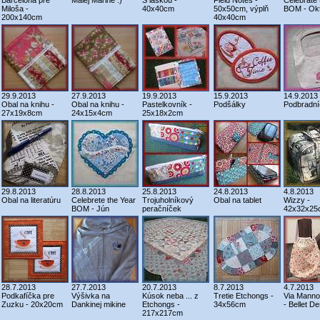
Barcelona pre
Malej Marine :)
S láskou -
Field Notes -
Celebrate 
Miloša -
40x40cm
50x50cm, výplň
BOM - Ok
200x140cm
40x40cm
29.9.2013
27.9.2013
19.9.2013
15.9.2013
14.9.2013
Obal na knihu -
Obal na knihu -
Pastelkovník -
Podšálky
Podbradní
27x19x8cm
24x15x4cm
25x18x2cm
29.8.2013
28.8.2013
25.8.2013
24.8.2013
4.8.2013
Obal na literatúru
Celebrete the Year
Trojuholníkový
Obal na tablet
Wizzy -
BOM - Jún
peračníček
42x32x25
28.7.2013
27.7.2013
20.7.2013
8.7.2013
4.7.2013
Podkafíčka pre
Výšivka na
Kúsok neba ... z
Tretie Etchongs -
Via Manno
Zuzku - 20x20cm
Dankinej mikine
Etchongs -
34x56cm
- Bellet D
217x217cm