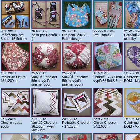
28.6.2013
26.6.2013
25.6.2013
22.-25.6.2013
22.-25.6.
Peňaženka pre
Zasa pre Danušku
Pre pani učiteľku,
Pre Danušku
Peračníčk
Betku- 15,5x9cm
:)
Bellet design
učiteľky
15.6.2013
25.5.2013
25.5.2013
16.5.2013
12.5.2013
Panier de Fleurs -
Vankúš - priemer
Vankúš - priemer
Vankúš - 71x71cm,
Celebrete 
154x200cm
56cm, výplň
56cm, výplň
výplň 68,5x68,5cm
BOM - Má
priemer 50cm
priemer 50cm
27.4.2013
27.4.2013
23.4.2013
25.4.2013
19.4.2013
Chevron sada
Vankúš Chevron -
Podšálky Chevron
Obrus Chevron -
Celebrete 
spolu
56x56cm, výplň
- 17x17cm
54x106cm
BOM - Aprí
50x50cm