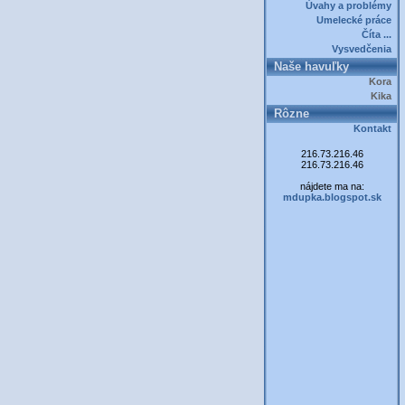
Úvahy a problémy
Umelecké práce
Číta ...
Vysvedčenia
Naše havuľky
Kora
Kika
Rôzne
Kontakt
216.73.216.46
216.73.216.46
nájdete ma na:
mdupka.blogspot.sk