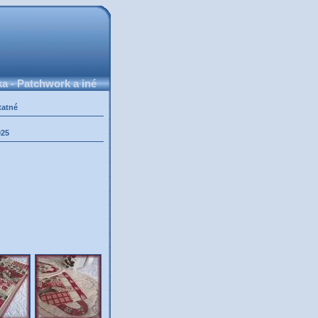
 - Patchwork a iné
tatné
025