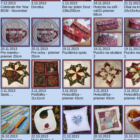
7.12.2013
3.12.2013
1.12.2013
24.11.2013
21.11.201
Celebrate the Year
Dorotka
Bol raz jeden život -
Hviezda na stôl -
Obal na kn
BOM - November
138x200cm
väčší priemer
24x15x4c
68cm
20.11.2013
20.11.2013
19.11.2013
19.11.2013
19.11.201
Pre mamku -
Pre ocka - priemer
Puzdierka spolu
Puzdro na okuliare
Puzdro na 
priemer 20cm
20cm
2
1
3.11.2013
3.11.2013
3.11.2013
3.11.2013
2.11.2013
Spolu ...
Podšálky -
Hviezdička -
Hviezdička -
Hviezdička
11x11cm
priemer 43cm
priemer 43cm
priemer 4
26.10.2013
22.10.2013
21.10.2013
20.10.2013
15.10.201