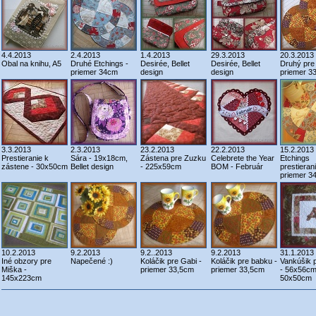
4.4.2013
2.4.2013
1.4.2013
29.3.2013
20.3.2013
Obal na knihu, A5
Druhé Etchings -
Desirée, Bellet
Desirée, Bellet
Druhý pre
priemer 34cm
design
design
priemer 3
3.3.2013
2.3.2013
23.2.2013
22.2.2013
15.2.2013
Prestieranie k
Sára - 19x18cm,
Zástena pre Zuzku
Celebrete the Year
Etchings
zástene - 30x50cm
Bellet design
- 225x59cm
BOM - Február
prestierani
priemer 3
10.2.2013
9.2.2013
9.2..2013
9.2.2013
31.1.2013
Iné obzory pre
Napečené :)
Koláčik pre Gabi -
Koláčik pre babku -
Vankúšik 
Miška -
priemer 33,5cm
priemer 33,5cm
- 56x56cm
145x223cm
50x50cm