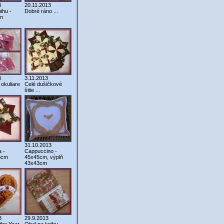
3
20.11.2013
ihu -
Dobré ráno ...
m
3
3.11.2013
okuliare
Celé dušičkové
šitie ...
31.10.2013
 -
Cappuccino -
3cm
45x45cm, výplň
43x43cm
3
29.9.2013