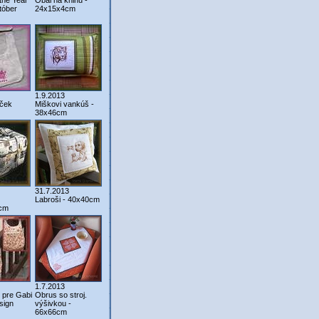
the Year
Obal na knihu -
tóber
24x15x4cm
1.9.2013
ček
Miškovi vankúš -
38x46cm
31.7.2013
Labroši - 40x40cm
cm
1.7.2013
 pre Gabi
Obrus so stroj.
esign
výšivkou -
66x66cm