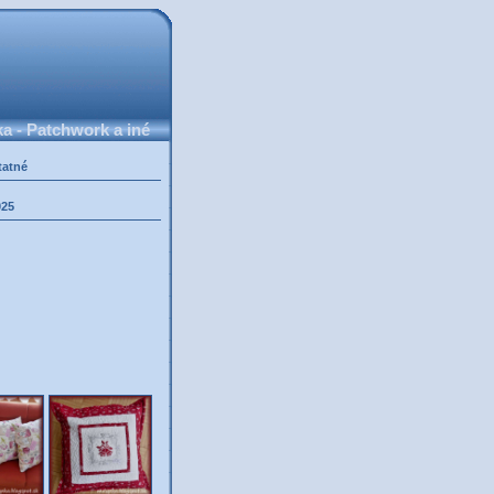
 - Patchwork a iné
tatné
025