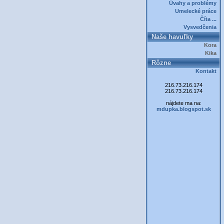
Úvahy a problémy
Umelecké práce
Číta ...
Vysvedčenia
Naše havuľky
Kora
Kika
Rôzne
Kontakt
216.73.216.174
216.73.216.174
nájdete ma na:
mdupka.blogspot.sk