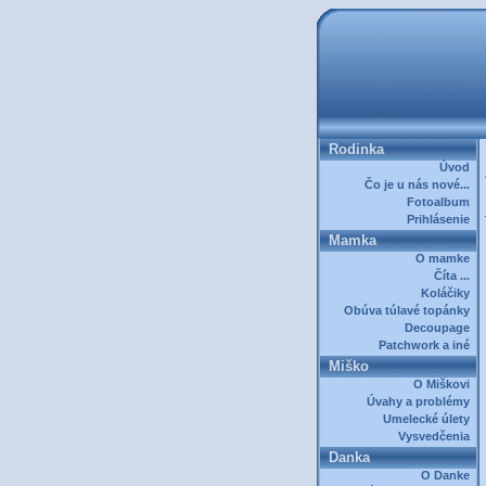
Rodinka
Úvod
Čo je u nás nové...
Fotoalbum
Prihlásenie
Mamka
O mamke
Číta ...
Koláčiky
Obúva túlavé topánky
Decoupage
Patchwork a iné
Miško
O Miškovi
Úvahy a problémy
Umelecké úlety
Vysvedčenia
Danka
O Danke