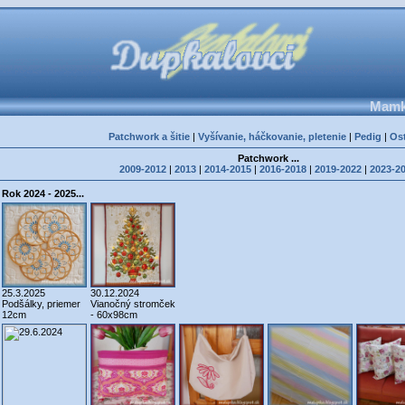
Mamka
Patchwork a šitie
|
Vyšívanie, háčkovanie, pletenie
|
Pedig
|
Os
Patchwork ...
2009-2012
|
2013
|
2014-2015
|
2016-2018
|
2019-2022
|
2023-2
Rok 2024 - 2025...
25.3.2025
30.12.2024
Podšálky, priemer
Vianočný stromček
12cm
- 60x98cm