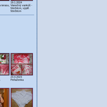
19.1.2024
 terasu,
Vianočný vankúš -
54x54cm, výplň
50x50cm
23.4.2023
a
Peňaženka