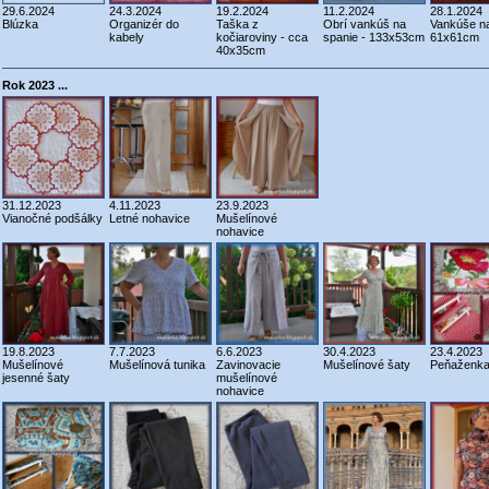
29.6.2024
24.3.2024
19.2.2024
11.2.2024
28.1.2024
Blúzka
Organizér do
Taška z
Obrí vankúš na
Vankúše na
kabely
kočiaroviny - cca
spanie - 133x53cm
61x61cm
40x35cm
Rok 2023 ...
31.12.2023
4.11.2023
23.9.2023
Vianočné podšálky
Letné nohavice
Mušelínové
nohavice
19.8.2023
7.7.2023
6.6.2023
30.4.2023
23.4.2023
Mušelínové
Mušelínová tunika
Zavinovacie
Mušelínové šaty
Peňaženk
jesenné šaty
mušelínové
nohavice