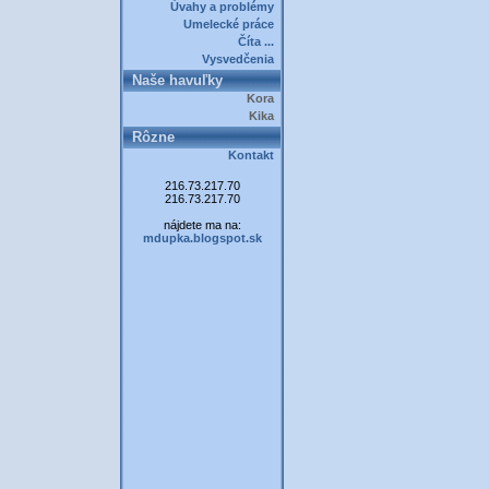
Úvahy a problémy
Umelecké práce
Číta ...
Vysvedčenia
Naše havuľky
Kora
Kika
Rôzne
Kontakt
216.73.217.70
216.73.217.70
nájdete ma na:
mdupka.blogspot.sk