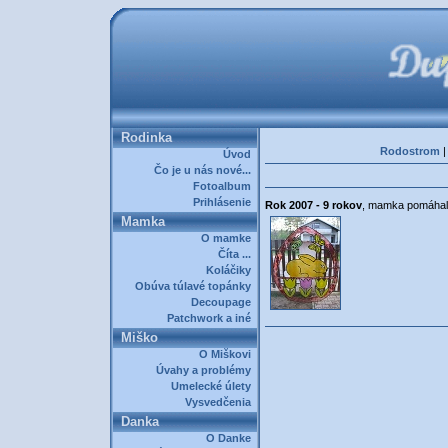
Rodinka
Rodostrom
Úvod
Čo je u nás nové...
Fotoalbum
Prihlásenie
Rok 2007 - 9 rokov
, mamka pomáhal
Mamka
O mamke
Číta ...
Koláčiky
Obúva túlavé topánky
Decoupage
Patchwork a iné
Miško
O Miškovi
Úvahy a problémy
Umelecké úlety
Vysvedčenia
Danka
O Danke