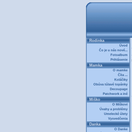
Rodinka
Úvod
Čo je u nás nové...
Fotoalbum
Prihlásenie
Mamka
O mamke
Číta ...
Koláčiky
Obúva túlavé topánky
Decoupage
Patchwork a iné
Miško
O Miškovi
Úvahy a problémy
Umelecké úlety
Vysvedčenia
Danka
O Danke