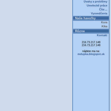
Úvahy a problémy
Umelecké práce
Číta ...
Vysvedčenia
Naše havuľky
Kora
Kika
Rôzne
Kontakt
216.73.217.148
216.73.217.148
nájdete ma na:
mdupka.blogspot.sk