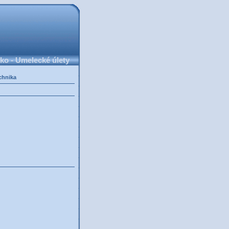
ko - Umelecké úlety
chnika