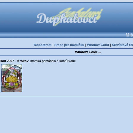
Miš
Rodostrom
|
Srdce pre mamičku
|
Window Color
|
Servítková te
Window Color ...
Rok 2007 - 9 rokov
, mamka pomáhala s kontúrkami