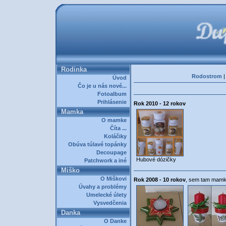
Rodinka
Rodostrom
Úvod
Čo je u nás nové...
Fotoalbum
Prihlásenie
Rok 2010 - 12 rokov
Mamka
O mamke
Číta ...
Koláčiky
Obúva túlavé topánky
Decoupage
Hubové dózičky
Patchwork a iné
Miško
O Miškovi
Rok 2008 - 10 rokov
, sem tam mam
Úvahy a problémy
Umelecké úlety
Vysvedčenia
Danka
O Danke