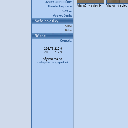
Úvahy a problémy
Vianočný svietnik
Vianočný svietn
Umelecké práce
Číta ...
Vysvedčenia
Naše havuľky
Kora
Kika
Rôzne
Kontakt
216.73.217.9
216.73.217.9
nájdete ma na:
mdupka.blogspot.sk