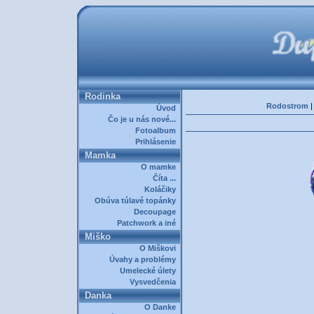
Rodinka
Rodostrom
Úvod
Čo je u nás nové...
Fotoalbum
Prihlásenie
Mamka
O mamke
Číta ...
Koláčiky
Obúva túlavé topánky
Decoupage
Patchwork a iné
Miško
O Miškovi
Úvahy a problémy
Umelecké úlety
Vysvedčenia
Danka
O Danke