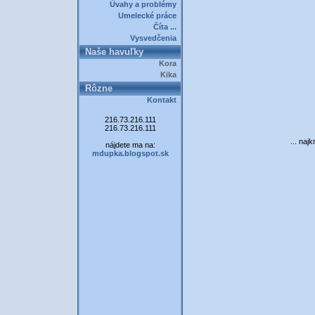
Úvahy a problémy
Umelecké práce
Číta ...
Vysvedčenia
Naše havuľky
Kora
Kika
Rôzne
Kontakt
216.73.216.111
216.73.216.111
... naj
nájdete ma na:
mdupka.blogspot.sk