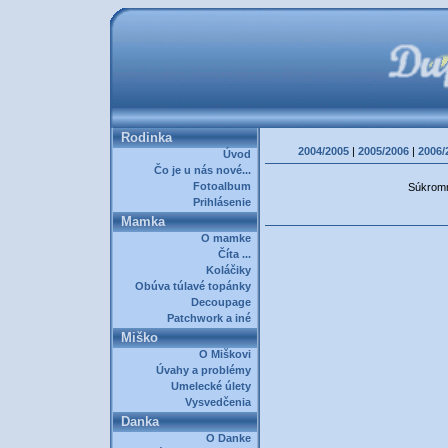
Rodinka
2004/2005
|
2005/2006
|
2006/
Úvod
Čo je u nás nové...
Fotoalbum
Súkromná
Prihlásenie
Mamka
O mamke
Číta ...
Koláčiky
Obúva túlavé topánky
Decoupage
Patchwork a iné
Miško
O Miškovi
Úvahy a problémy
Umelecké úlety
Vysvedčenia
Danka
O Danke