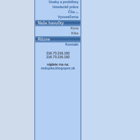
Úvahy a problémy
Umelecké práce
Číta ...
Vysvedčenia
Naše havuľky
Kora
Kika
Rôzne
Kontakt
216.73.216.192
216.73.216.192
nájdete ma na:
mdupka.blogspot.sk