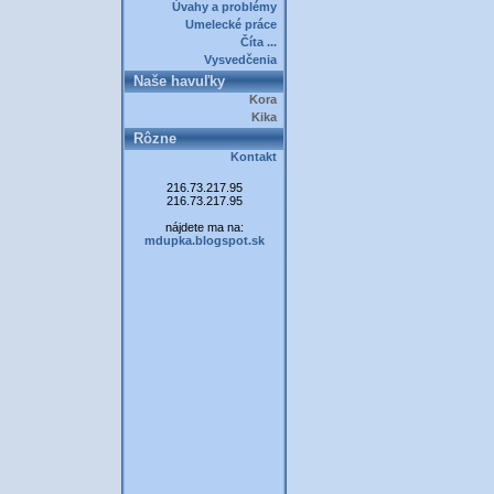
Úvahy a problémy
Umelecké práce
Číta ...
Vysvedčenia
Naše havuľky
Kora
Kika
Rôzne
Kontakt
216.73.217.95
216.73.217.95
nájdete ma na:
mdupka.blogspot.sk