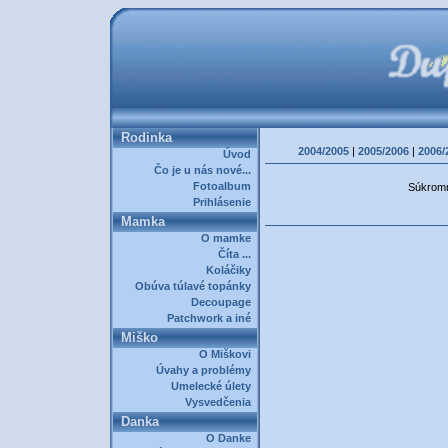
Rodinka
2004/2005
|
2005/2006
|
2006/
Úvod
Čo je u nás nové...
Fotoalbum
Súkromná
Prihlásenie
Mamka
O mamke
Číta ...
Koláčiky
Obúva túlavé topánky
Decoupage
Patchwork a iné
Miško
O Miškovi
Úvahy a problémy
Umelecké úlety
Vysvedčenia
Danka
O Danke