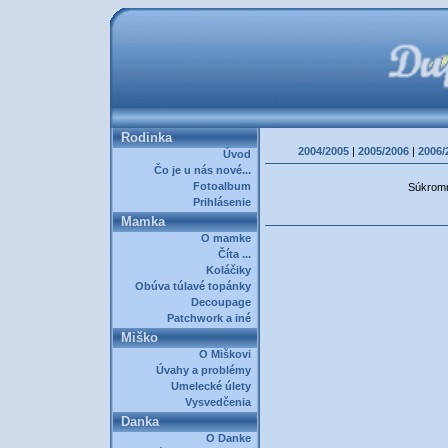
Rodinka
2004/2005
|
2005/2006
|
2006/
Úvod
Čo je u nás nové...
Fotoalbum
Súkromná
Prihlásenie
Mamka
O mamke
Číta ...
Koláčiky
Obúva túlavé topánky
Decoupage
Patchwork a iné
Miško
O Miškovi
Úvahy a problémy
Umelecké úlety
Vysvedčenia
Danka
O Danke