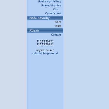
Úvahy a problémy
Umelecké práce
Číta ...
Vysvedčenia
Naše havuľky
Kora
Kika
Rôzne
Kontakt
216.73.216.41
216.73.216.41
nájdete ma na:
mdupka.blogspot.sk