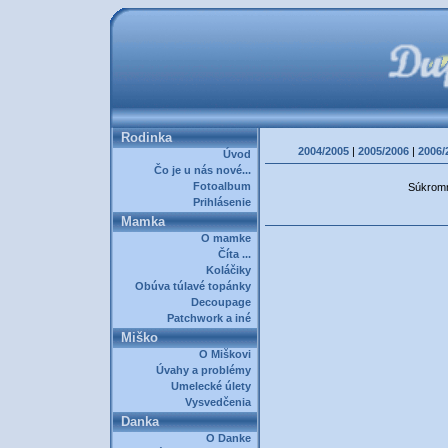
Rodinka
2004/2005
|
2005/2006
|
2006/
Úvod
Čo je u nás nové...
Fotoalbum
Súkromná
Prihlásenie
Mamka
O mamke
Číta ...
Koláčiky
Obúva túlavé topánky
Decoupage
Patchwork a iné
Miško
O Miškovi
Úvahy a problémy
Umelecké úlety
Vysvedčenia
Danka
O Danke