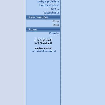
Úvahy a problémy
Umelecké práce
Číta ...
Vysvedčenia
Naše havuľky
Kora
Kika
Rôzne
Kontakt
216.73.216.236
216.73.216.236
nájdete ma na:
mdupka.blogspot.sk