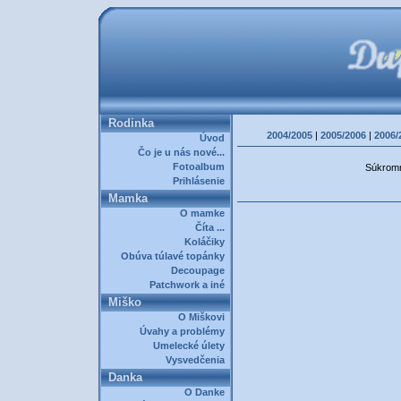
Rodinka
2004/2005
|
2005/2006
|
2006/
Úvod
Čo je u nás nové...
Fotoalbum
Súkromná
Prihlásenie
Mamka
O mamke
Číta ...
Koláčiky
Obúva túlavé topánky
Decoupage
Patchwork a iné
Miško
O Miškovi
Úvahy a problémy
Umelecké úlety
Vysvedčenia
Danka
O Danke