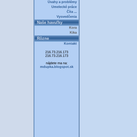
Úvahy a problémy
Umelecké práce
Číta ...
Vysvedčenia
Naše havuľky
Kora
Kika
Rôzne
Kontakt
216.73.216.173
216.73.216.173
nájdete ma na:
mdupka.blogspot.sk