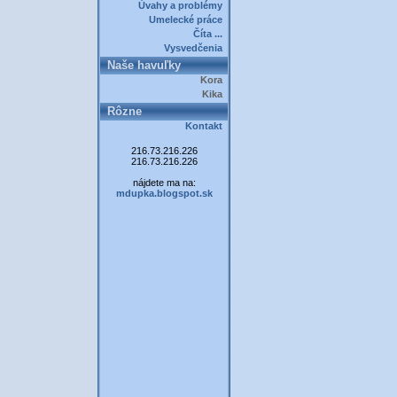
Úvahy a problémy
Umelecké práce
Číta ...
Vysvedčenia
Naše havuľky
Kora
Kika
Rôzne
Kontakt
216.73.216.226
216.73.216.226
nájdete ma na:
mdupka.blogspot.sk