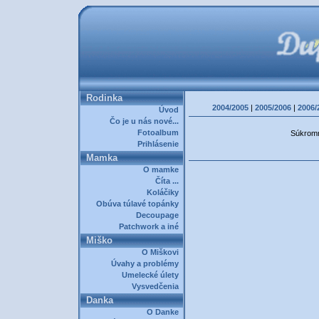
Rodinka
2004/2005
|
2005/2006
|
2006/
Úvod
Čo je u nás nové...
Fotoalbum
Súkromná
Prihlásenie
Mamka
O mamke
Číta ...
Koláčiky
Obúva túlavé topánky
Decoupage
Patchwork a iné
Miško
O Miškovi
Úvahy a problémy
Umelecké úlety
Vysvedčenia
Danka
O Danke