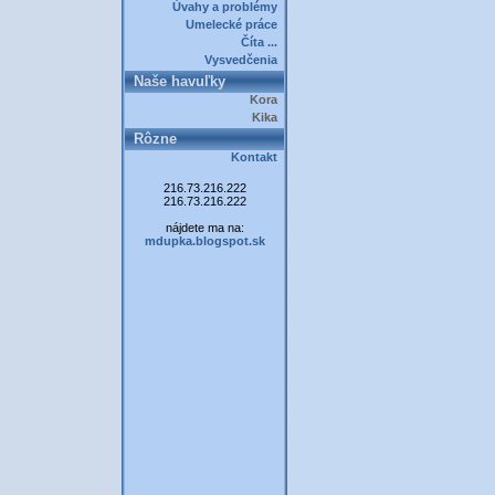
Úvahy a problémy
Umelecké práce
Číta ...
Vysvedčenia
Naše havuľky
Kora
Kika
Rôzne
Kontakt
216.73.216.222
216.73.216.222
nájdete ma na:
mdupka.blogspot.sk