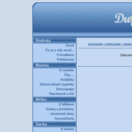
Rodinka
2004/2005
|
2005/2006
|
2006/
Úvod
Čo je u nás nové...
Fotoalbum
Súkromná
Prihlásenie
Mamka
O mamke
Číta ...
Koláčiky
Obúva túlavé topánky
Decoupage
Patchwork a iné
Miško
O Miškovi
Úvahy a problémy
Umelecké úlety
Vysvedčenia
Danka
O Danke