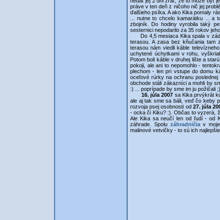
nedať jej 2 dni žrať, že to môže byť
práve v ten deň z ničoho nič jej probl
ďalšieho psíka. A ako Kika pomaly rá
... nutne to chcelo kamarátku ... a
zbojník. Do hodiny vyrobila taký p
sesternici nepodarilo za 35 rokov jeho 
Do 4,5 mesiaca Kika spala v zádve
terasou. A zasa bez kňučania tam z
terasou nám viedli káble televízneh
uchytené úchytkami v rohu, vyškriaba
Potom boli káble v druhej lište a sta
pokoji, ale ani to nepomohlo - tentokr
plechom - len pri vstupe do domu ká
oceľové rúrky na ochranu poslednej č
obchode stáli zákazníci a mohli by s
:) ... poprípade by sme im ju požičali ;
16. júla 2007
sa Kika prvýkrát kú
ale aj tak sme sa báli, veď čo keby p
rozvoja psej osobnosti od
27. júla 2
- ocka či Kiku? :). Občas to vyzerá, 
Ale Kika sa neučí len od ľudí - od 
záhrade. Spolu
záhradničia
v mojej
malinové vetvičky - to sú ich najlepši