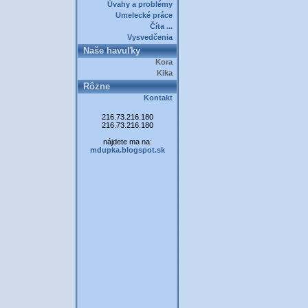
Úvahy a problémy
Umelecké práce
Číta ...
Vysvedčenia
Naše havuľky
Kora
Kika
Rôzne
Kontakt
216.73.216.180
216.73.216.180
nájdete ma na:
mdupka.blogspot.sk