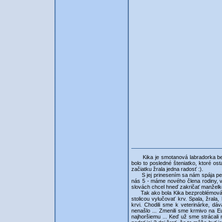
Kika je smotanová labradorka bez 
bolo to posledné šteniatko, ktoré os
začiatku žrala jedna radosť :).
S jej prinesením sa nám spája pek
nás 5 - máme nového člena rodiny, v
slovách chcel hneď zakričať manželke
Tak ako bola Kika bezproblémová na 
stolicou vylučovať krv. Spala, žrala
krvi. Chodili sme k veterinárke, dáv
nenašlo ... Zmenili sme krmivo na E
najhoršiemu ... Keď už sme strácali 