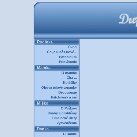
Rodinka
Úvod
Čo je u nás nové...
Fotoalbum
Prihlásenie
Mamka
O mamke
Číta ...
Koláčiky
Obúva túlavé topánky
Decoupage
Patchwork a iné
Miško
O Miškovi
Úvahy a problémy
Umelecké úlety
Vysvedčenia
Danka
O Danke