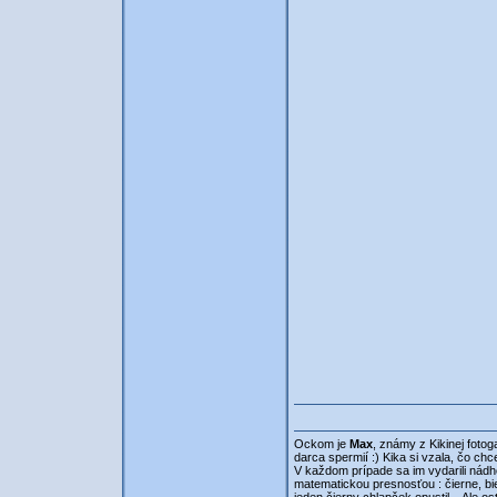
Ockom je
Max
, známy z Kikinej fotog
darca spermií :) Kika si vzala, čo ch
V každom prípade sa im vydarili nádhern
matematickou presnosťou : čierne, biele,