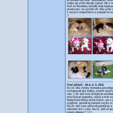
ju štenatá odchytili - posediačky i pos
zúbky jej určite dávajú zabrať. Ale v n
Keď sa šteniatka narodili, bola teplá 
predsa len, na výročie 28. dňa vyšlo s
z nových stojančekov a zaspali na no
:)
Tretí týždeň - 26.4.-2. 5. 2011
Do 16. dňa všetky šteniatka porozliep
rozčapovali ako žabky, neskôr používa
viac :) 18. deň sme druhýkrát ostriha
ohryzkávať (papuľky, ušká) a hrať sa. 
Materinská láska nemá hraníc, ani u p
vypiškať, opustili aj mamine cecíky a m
Na 20. deň sme odčervili pastičkou a 
nakoniec len z ruky. Na 21. deň už j
pravá zábava ? :):):)