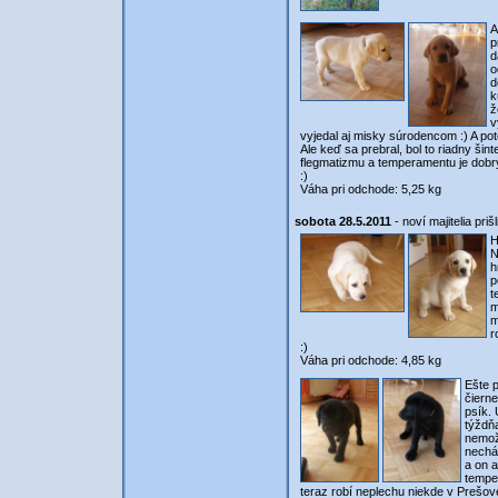
A
p
d
o
d
k
ž
v
vyjedal aj misky súrodencom :) A poto
Ale keď sa prebral, bol to riadny šint
flegmatizmu a temperamentu je dobrý
:)
Váha pri odchode: 5,25 kg
sobota 28.5.2011
- noví majitelia priš
H
N
h
p
t
m
m
r
:)
Váha pri odchode: 4,85 kg
Ešte 
čiern
psík. 
týždňa
nemožn
nechá
a on a
temper
teraz robí neplechu niekde v Prešov