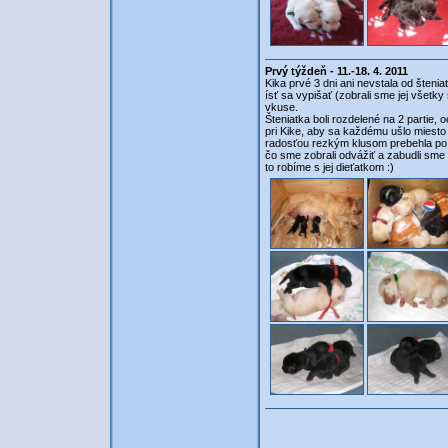
Prvý týždeň - 11.-18. 4. 2011
Kika prvé 3 dni ani nevstala od šteniat
ísť sa vypišať (zobrali sme jej všetky
vkuse.
Šteniatka boli rozdelené na 2 partie, 
pri Kike, aby sa každému ušlo miesto
radosťou rezkým klusom prebehla po dv
čo sme zobrali odvážiť a zabudli sme 
to robíme s jej dieťatkom :)