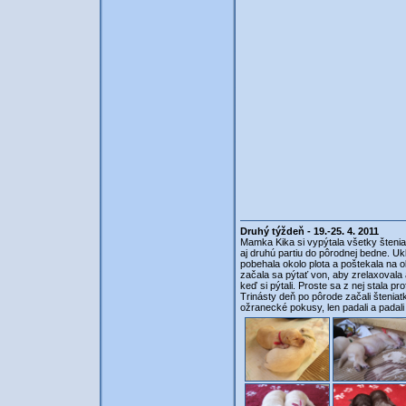
Druhý týždeň - 19.-25. 4. 2011
Mamka Kika si vypýtala všetky šteniat
aj druhú partiu do pôrodnej bedne. Ukľ
pobehala okolo plota a poštekala na o
začala sa pýtať von, aby zrelaxovala 
keď si pýtali. Proste sa z nej stala pr
Trinásty deň po pôrode začali šteniatka
ožranecké pokusy, len padali a padali :