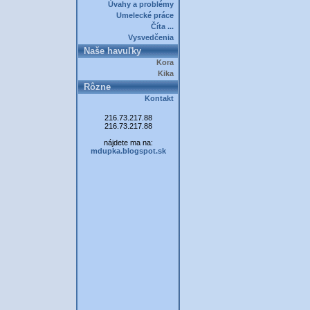
Úvahy a problémy
Umelecké práce
Číta ...
Vysvedčenia
Naše havuľky
Kora
Kika
Rôzne
Kontakt
216.73.217.88
216.73.217.88
nájdete ma na:
mdupka.blogspot.sk