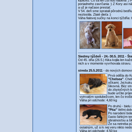
loptičku. Čo sa len za ňou nabehá :) Pu
poriadneho zavrčania :) Z Kory asi n
a už je načase prestať.
V 54. deň sme spratali pôrodnú bedňu 
nezlostila. Zlaté dieťa :)
Váha fialovej sučky na konci týždňa: 
Siedmy týždeň - 24.-30.5. 2011 - Š
Od 45. dňa (26.5.) Kika kojila len každ
nich a v momente vyvrhovala stravu. T
streda 25.5.2011
- do nových domovov
Prvá odišla do 
"Chelsea"
. Che
očkami. Jej kuk
šikovná. Bez st
do zbytočných bi
bude určite príj
vytrvalým spolubežcom, len čo trošku
Váha pri odchode: 4,60 kg
Po druhú - bielu 
"Pita"
Veľmi dobr
Po narodení bol
často ľahkým ter
obratnosťou a ši
Že sa netreba p
ostatným, už si k nej veru nikto ne
Váha pri odchode: 4,50 kg