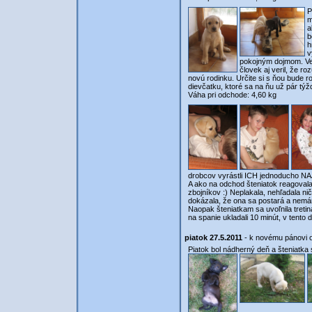
P
m
a
b
h
v
pokojným dojmom. Ve
človek aj veril, že r
novú rodinku. Určite si s ňou bude
dievčatku, ktoré sa na ňu už pár týžd
Váha pri odchode: 4,60 kg
drobcov vyrástli ICH jednoducho 
A ako na odchod šteniatok reagovala 
zbojníkov :) Neplakala, nehľadala nič,
dokázala, že ona sa postará a nemáme
Naopak šteniatkam sa uvoľnila tretin
na spanie ukladali 10 minút, v tento d
piatok 27.5.2011
- k novému pánovi od
Piatok bol nádherný deň a šteniatka 