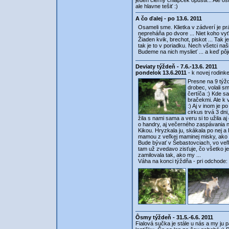
jeden čierny chlapček opustil... Ale 
ale hlavne tešiť :)
A čo ďalej - po 13.6. 2011
Osameli sme. Klietka v zádverí je p
nepreháňa po dvore ... Niet koho vyť
Žiaden kvik, brechot, piskot ... Tak je
tak je to v poriadku. Nech všetci naš
Budeme na nich myslieť ... a keď pôj
Deviaty týždeň - 7.6.-13.6. 2011
pondelok 13.6.2011
- k novej rodinke
Presne na 9 týžd
drobec, volali sm
čertíča :) Kde sa
bračekmi. Ale k 
:) Aj v inom je 
cirkus trvá 3 dni
žila s nami sama a veru si to užila a
o handry, aj večerného zaspávania n
Kikou. Hryzkala ju, skákala po nej 
mamou z veľkej maminej misky, ako sp
Bude bývať v Šebastovciach, vo veľ
tam už zvedavo zisťuje, čo všetko je
zamilovala tak, ako my ...
Váha na konci týždňa - pri odchode:
Ôsmy týždeň - 31.5.-6.6. 2011
Fialová sučka je stále u nás a my ju 