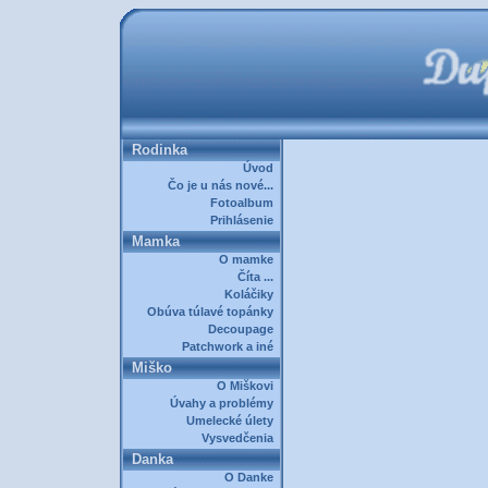
Rodinka
Úvod
Čo je u nás nové...
Fotoalbum
Prihlásenie
Mamka
O mamke
Číta ...
Koláčiky
Obúva túlavé topánky
Decoupage
Patchwork a iné
Miško
O Miškovi
Úvahy a problémy
Umelecké úlety
Vysvedčenia
Danka
O Danke