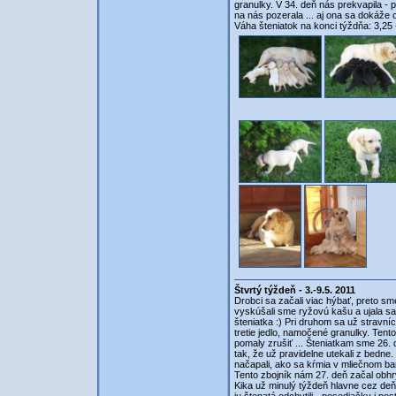
granulky. V 34. deň nás prekvapila - p
na nás pozerala ... aj ona sa dokáže o
Váha šteniatok na konci týždňa: 3,25 
Štvrtý týždeň - 3.-9.5. 2011
Drobci sa začali viac hýbať, preto s
vyskúšali sme ryžovú kašu a ujala sa.
šteniatka :) Pri druhom sa už stravníc
tretie jedlo, namočené granulky. Tent
pomaly zrušiť ... Šteniatkam sme 26. d
tak, že už pravidelne utekali z bedne
načapali, ako sa kŕmia v mliečnom bar
Tento zbojník nám 27. deň začal obhr
Kika už minulý týždeň hlavne cez deň