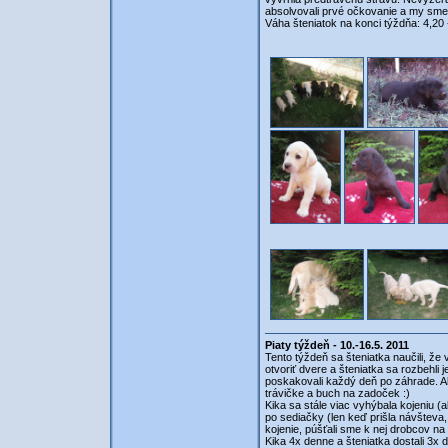
absolvovali prvé očkovanie a my sme
Váha šteniatok na konci týždňa: 4,20 
Piaty týždeň - 10.-16.5. 2011
Tento týždeň sa šteniatka naučili, že
otvoriť dvere a šteniatka sa rozbehli 
poskakovali každý deň po záhrade. Ak
trávičke a buch na zadoček :)
Kika sa stále viac vyhýbala kojeniu (al
po sediačky (len keď prišla návšteva, 
kojenie, púšťali sme k nej drobcov na 
Kika 4x denne a šteniatka dostali 3x 