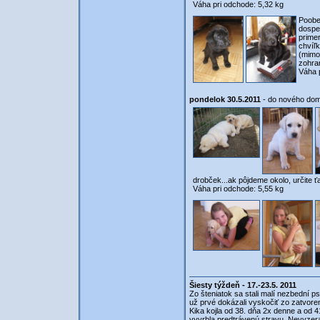
Váha pri odchode: 5,32 kg
Poobed
dospe
prime
chvíľ
(mimoc
zohran
Váha 
pondelok 30.5.2011
- do nového dom
drobček...ak pôjdeme okolo, určite ťa
Váha pri odchode: 5,55 kg
Šiesty týždeň - 17.-23.5. 2011
Zo šteniatok sa stali malí nezbední p
už prvé dokázali vyskočiť zo zatvoren
Kika kojla od 38. dňa 2x denne a od 4
vyvrhla predtrávenú stravu. Nevyzeralo